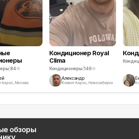
ные
Кондиционер Royal
Конд
ионеры
Clima
Конди
неры
|
84
Кондиционеры
|
146
ей
Александр
Е
т Аэрос, Москва
Клиент Аэрос, Новосибирск
К
ые обзоры
нику