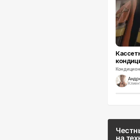
Кассет
кондиц
Кондицио
Андр
Клиен
Честн
на тех