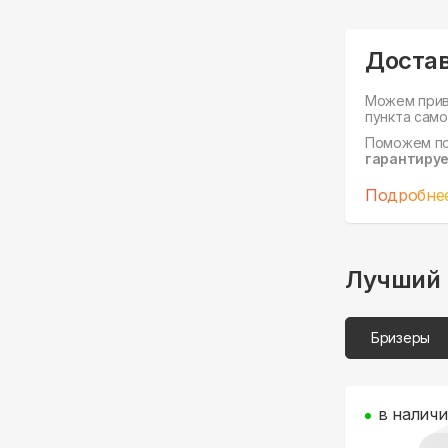
Доста
Можем прив
пункта само
Поможем п
гарантируе
Подробне
Лучший 
Бризеры
в налич