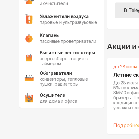
и очистители
В Tel
Увлажнители воздуха
паровые и ультразвуковые
Клапаны
пассивые проветриватели
Акции и
Вытяжные вентиляторы
энергосберегающие с
таймером
до 28 июля
Обогреватели
Летние ск
конвекторы, тепловые
До 28 июля
пушки, радиаторы
5%
на клим
SM510 и фил
Осушители
бризеры Tion
для дома и офиса
кондиционер
увлажнитель 
Tion O2 и о
Фильтры
для любых устройств
Подробне