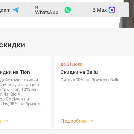
В
egram
В Max
WhatsApp
 скидки
до 31 июля
идки на Tion
Скидки на Ballu
 действуют скидки
Скидка
10%
на бризеры Ballu
атическую станцию
ьтры Tion,
10%
на
 4s, Bio X,
ы Edelweiss и
Iris,
15%
на бризеры
чистители воздуха IQ.
е
Подробнее