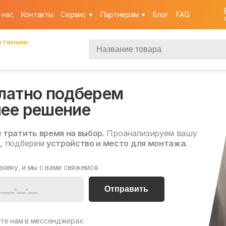
 нас
Контакты
Cервис
Партнерам
Блог
FAQ
 техники:
латно подберем
ее решение
е тратить время на выбор.
Проанализируем вашу
, подберем
устройство и место для монтажа.
аявку, и мы с вами свяжемся.
Отправить
те нам в мессенджерах: