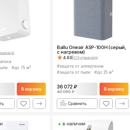
Ballu Oneair ASP-100H (серый,
с нагревом)
зывов(а)
★
★
4.89
|
213
отзывов(а)
запаха
#
защита от аллергенов
пыли
#
до 75 м²
#
защита от пыли
#
до 25 м²
36 072
₽
В корзину
В корзину
40 080
₽
ть
Сравнить
ии
в наличии