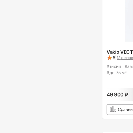
Vakio VEC
★
★
5
|
13
отзыво
#
тихий
#
за
#
до 75 м²
49 900
₽
Сравни