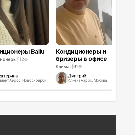
иционеры Ballu
Кондиционеры и
От
бризеры в офисе
Ti
ционеры
|
112
Климат
|
91
Бр
катерина
Дмитрий
лиент Аэрос, Новосибирск
Клиент Аэрос, Москва