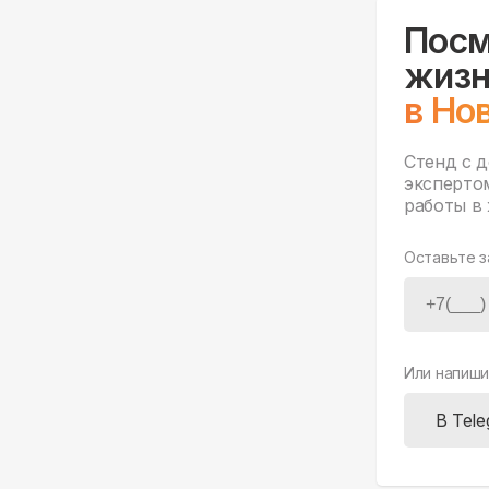
Посм
жизн
в Но
Стенд с 
эксперто
работы в 
Оставьте з
Или напиши
В Tel