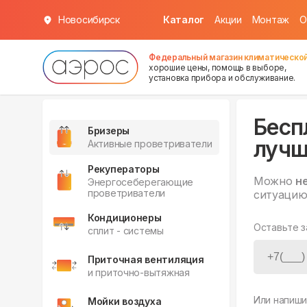
Новосибирск
Каталог
Акции
Монтаж
О
Федеральный магазин климатической
хорошие цены, помощь в выборе,
установка прибора и обслуживание.
Бесп
Бризеры
лучш
Активные проветриватели
Рекуператоры
Можно
н
Энергосеберегающие
проветриватели
ситуацию
Кондиционеры
Оставьте з
сплит - системы
Приточная вентиляция
и приточно-вытяжная
Или напиши
Мойки воздуха