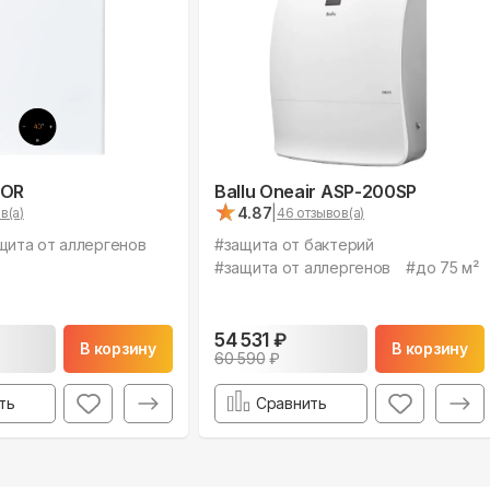
TOR
Ballu Oneair ASP-200SP
★
★
4.87
|
в(а)
46
отзывов(а)
щита от аллергенов
#
защита от бактерий
#
защита от аллергенов
#
до 75 м²
54 531
₽
В корзину
В корзину
60 590
₽
ть
Сравнить