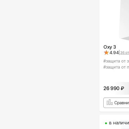
Oxy 3
★
★
4.94
|
36
от
#
защита от 
#
защита от 
26 990
₽
Сравни
в налич