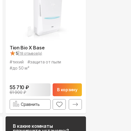
Tion Bio X Base
★
★
5
|
18
отзывов(а)
#
тихий
#
защита от пыли
#
до 50 м²
55 710
₽
В корзину
61 900
₽
Сравнить
В какие комнаты
планируете установку?