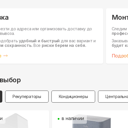
вка
Мон
езти до адреса или организовать доставку до
Следим 
вывоза.
профес
одобрать
удобный и быстрый
для вас вариант и
Заказыв
м сохранность.
Все
риски берем на себя.
будет к
е
Подро
выбор
Рекуператоры
Кондиционеры
Центральна
ии
в наличии