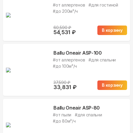
#
от аллергенов
#
для гостиной
#
до 200м³/ч
60,590
₽
В корзину
54,531
₽
Ballu Oneair ASP-100
#
от аллергенов
#
для спальни
#
до 100м³/ч
37,590
₽
В корзину
33,831
₽
Ballu Oneair ASP-80
#
от пыли
#
для спальни
#
до 80м³/ч