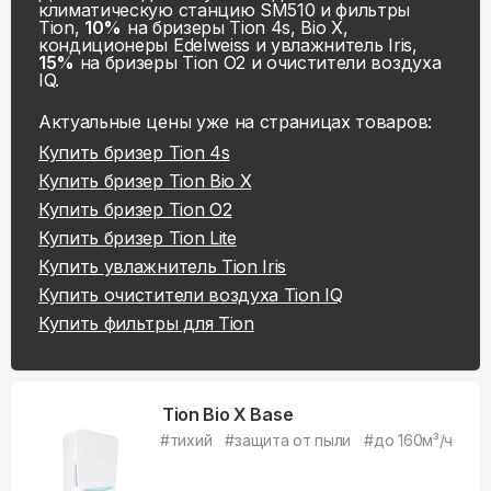
климатическую станцию SM510 и фильтры
Tion,
10%
на бризеры Tion 4s, Bio X,
кондиционеры Edelweiss и увлажнитель Iris,
15%
на бризеры Tion O2 и очистители воздуха
IQ.
Актуальные цены уже на
страницах товаров:
Купить
бризер Tion 4s
Купить
бризер Tion Bio X
Купить
бризер Tion O2
Купить
бризер Tion Lite
Купить
увлажнитель Tion Iris
Купить
очистители воздуха Tion IQ
Купить
фильтры для Tion
Tion Bio X Base
#
тихий
#
защита от пыли
#
до 160м³/ч