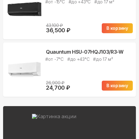
#
от -15°С
#
до +43°С
#
до 17 м²
43,100
₽
В корзину
36,500
₽
Quauntum HSU-07HQJ103/R3-W
#
от -7°С
#
до +43°С
#
до 17 м²
26,900
₽
В корзину
24,700
₽