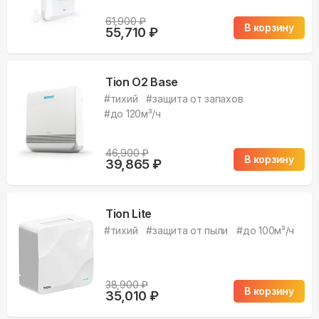
61,900
₽
В корзину
55,710
₽
Tion O2 Base
#
тихий
#
защита от запахов
#
до 120м³/ч
46,900
₽
В корзину
39,865
₽
Tion Lite
#
тихий
#
защита от пыли
#
до 100м³/ч
38,900
₽
В корзину
35,010
₽