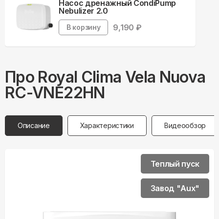
Насос дренажный CondiPump
Nebulizer 2.0
9,190
₽
В корзину
Про
Royal Clima
Vela Nuova
RC-VNE22HN
Описание
Характеристики
Видеообзор
Теплый пуск
Завод "Aux"