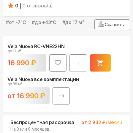
0
|
0
отзывов(а)
#
от -7°С
#
до +43°С
#
до 17 м²
Сравнить
Vela Nuova RC-VNE22HN
до 17 м²
16 990
₽
i
Vela Nuova все комплектации
до 85 м²
от
16 990
₽
Беспроцентная рассрочка
от
2 832
₽/месяц
На 3 или 6 месяцев.