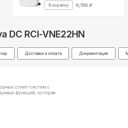
9,190
₽
В корзину
va DC RCI-VNE22HN
зор
Доставка и оплата
Документация
рторных сплит-систем с
димых функций, которая