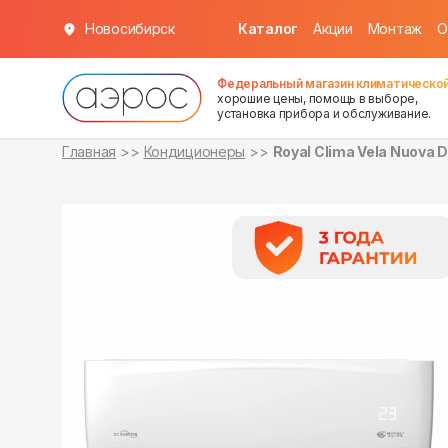
Новосибирск
Каталог
Акции
Монтаж
О
в наличии
в наличии
Федеральный магазин климатической
хорошие цены, помощь в выборе,
установка прибора и обслуживание.
Главная
Кондиционеры
Royal Clima Vela Nuova