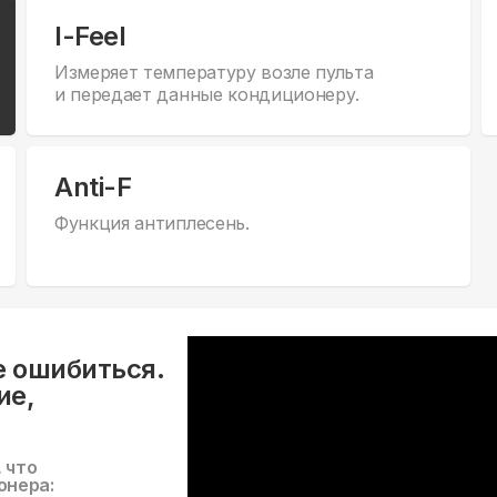
I-Feel
Измеряет температуру возле пульта
и передает данные кондиционеру.
Anti-F
Функция антиплесень.
е ошибиться.
ие,
, что
онера: