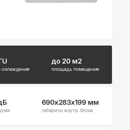
TU
до 20 м2
 охлаждения
площадь помещения
дБ
690x283x199 мм
шума
габариты внутр. блока