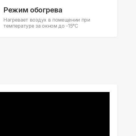
Режим обогрева
Нагревает воздух в помещении при
температуре за окном до -15°С