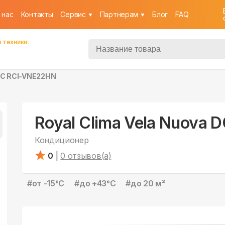
 нас
Контакты
Cервис
Партнерам
Блог
FAQ
 техники:
 DC RCI-VNE22HN
Royal Clima Vela Nuova
Кондиционер
0
|
0
отзывов(а)
#
от -15°С
#
до +43°С
#
до 20 м²