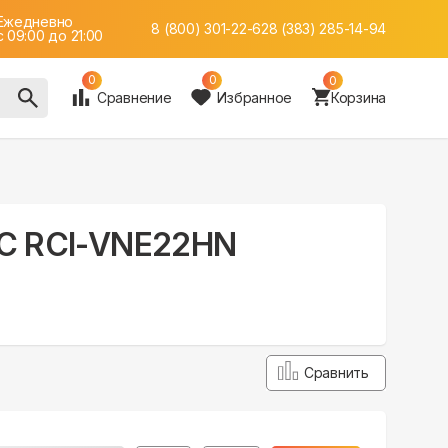
Ежедневно
8 (800) 301-22-62
8 (383) 285-14-94
c 09:00 до 21:00
0
0
0
Сравнение
Избранное
Корзина
 DC RCI-VNE22HN
Сравнить