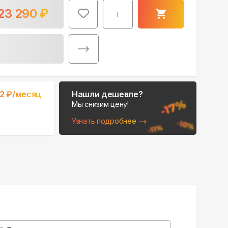
23 290
₽
i
Поможем выбрать
2
₽/месяц
Нашли дешевле?
место для монтажа:
Мы снизим цену!
В Telegram
Узнать подробнее
В WhatsApp