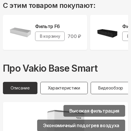
С этим товаром покупают:
Фильтр F6
Фил
700
₽
В корзину
В
Про
Vakio
Base Smart
Описание
Характеристики
Видеообзор
Высокая фильтрация
Экономичный подогрев воздуха