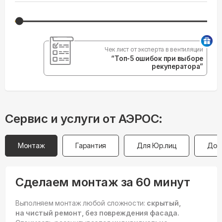
Чек лист от эксперта в вентиляции
“Топ-5 ошибок при выборе
рекуператора”
Сервис и услуги от АЭРОС:
Монтаж
Гарантия
Для Юр.лиц
Дос
Сделаем монтаж за 60 минут
Выполняем монтаж любой сложности:
скрытый,
на чистый ремонт, без повреждения фасада.