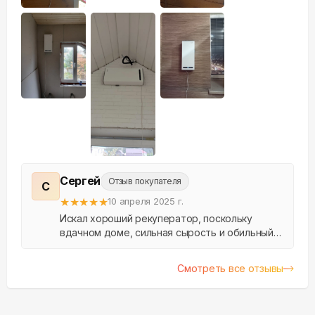
Сергей
Отзыв покупателя
С
★
★
★
★
★
10 апреля 2025 г.
Искал хороший рекуператор, поскольку
вдачном доме, сильная сырость и обильный
конденсат. В Аэросе быстро подобрали
нужный вариант. Договорились на удобное
Смотреть все отзывы
время установки. За ра...