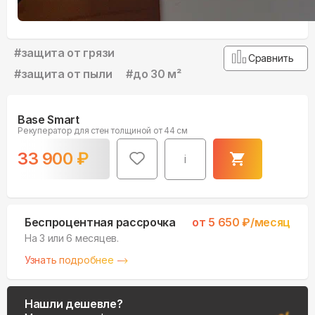
#
защита от грязи
Сравнить
#
защита от пыли
#
до 30 м²
Base Smart
Рекуператор для стен толщиной от 44 см
33 900
₽
i
Беспроцентная рассрочка
от
5 650
₽/месяц
На 3 или 6 месяцев.
Узнать подробнее
Нашли дешевле?