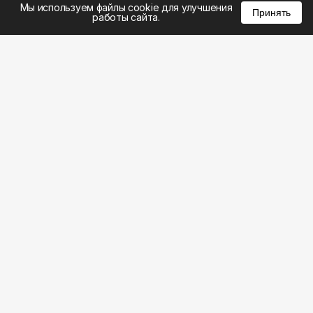
Мы используем файлы cookie для улучшения
Принять
работы сайта.
8 (383) 285-14-94
8 (800) 301-22-62
WhatsApp: 8 (999) 833-22-62
info@aeros.su
Политика конфиденциальности