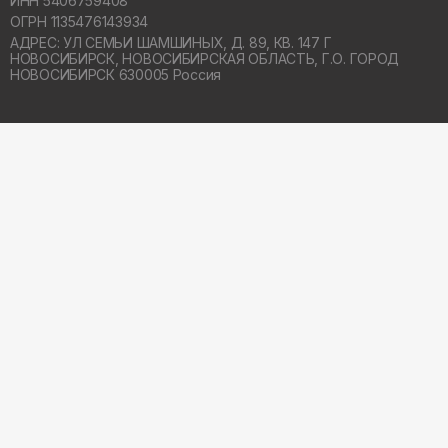
ИНН 5406759408
ОГРН 1135476143934
АДРЕС: УЛ СЕМЬИ ШАМШИНЫХ, Д. 89, КВ. 147 Г
НОВОСИБИРСК,
НОВОСИБИРСКАЯ ОБЛАСТЬ, Г.О. ГОРОД
НОВОСИБИРСК 630005 Россия