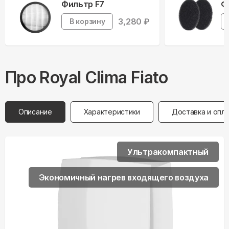
Фильтр F7
Ф
3,280
₽
В корзину
Про
Royal Clima
Fiato
Описание
Характеристики
Доставка и опл
Ультракомпактный
Экономичный нагрев входящего воздуха