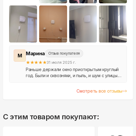
+
2
Марина
Отзыв покупателя
М
★
★
★
★
★
31 июля 2025 г.
Раньше держали окно приоткрытым круглый
год. Были и сквозняки, и пыль, и шум с улицы. С
Fiato всё решилось: свежий воздух есть, но
без лишнего холода и шума.
Смотреть все отзывы
С этим товаром покупают: