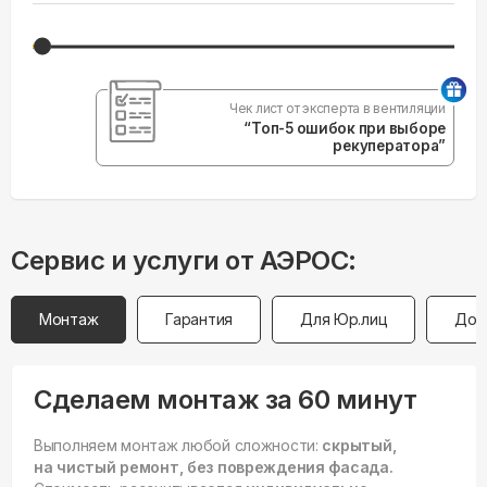
Чек лист от эксперта в вентиляции
“Топ-5 ошибок при выборе
рекуператора”
Сервис и услуги от АЭРОС:
Монтаж
Гарантия
Для Юр.лиц
Дос
Сделаем монтаж за 60 минут
Выполняем монтаж любой сложности:
скрытый,
на чистый ремонт, без повреждения фасада.