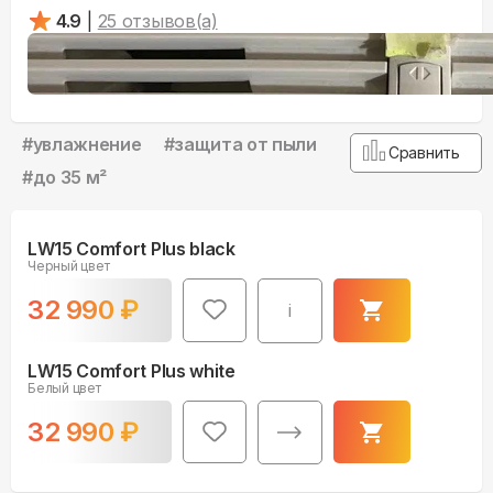
4.9
|
25
отзывов(а)
#
увлажнение
#
защита от пыли
Сравнить
#
до 35 м²
LW15 Comfort Plus black
Черный цвет
32 990
₽
i
LW15 Comfort Plus white
Белый цвет
32 990
₽