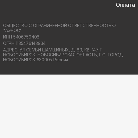
Оплата
ОБЩЕСТВО С ОГРАНИЧЕННОЙ ОТВЕТСТВЕННОСТЬЮ
"АЭРОС"
ИНН 5406759408
ОГРН 1135476143934
АДРЕС: УЛ СЕМЬИ ШАМШИНЫХ, Д. 89, КВ. 147 Г
НОВОСИБИРСК,
НОВОСИБИРСКАЯ ОБЛАСТЬ, Г.О. ГОРОД
НОВОСИБИРСК 630005 Россия