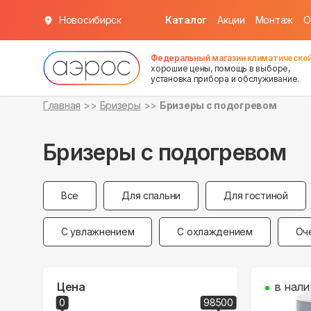
Новосибирск
Каталог
Акции
Монтаж
О
Федеральный магазин климатической
хорошие цены, помощь в выборе,
установка прибора и обслуживание.
Главная
Бризеры
Бризеры с подогревом
Бризеры с подогревом
Все
Для спальни
Для гостиной
С увлажнением
С охлаждением
Оч
Цена
в нали
0
98500