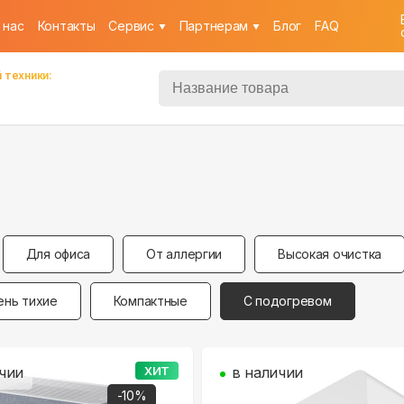
 нас
Контакты
Cервис
Партнерам
Блог
FAQ
 техники:
Для офиса
От аллергии
Высокая очистка
ень тихие
Компактные
С подогревом
чии
ХИТ
в наличии
-
10
%