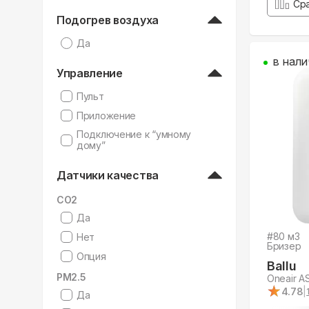
Ср
Подогрев воздуха
Да
в нали
Управление
Пульт
Приложение
Подключение к “умному
дому”
Датчики качества
CO2
Да
#
80
м3
Нет
Бризер
Опция
Ballu
PM2.5
Oneair A
★
★
4.78
|
Да