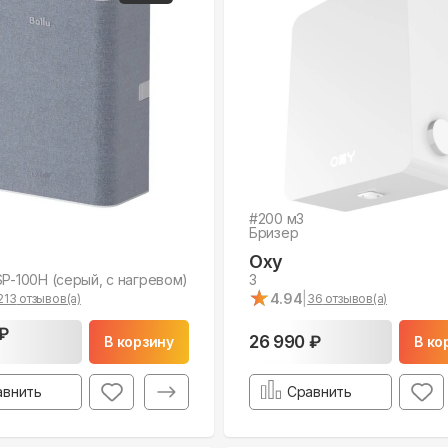
#
200
м3
Бризер
Oxy
SP-100H (серый, с нагревом)
3
★
★
4.94
|
213
отзывов(а)
36
отзывов(а)
₽
26 990 ₽
В корзину
В ко
авнить
Сравнить