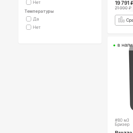
Нет
19 791 
21 990
₽
Температуры
Да
Ср
Нет
в нали
#
80
м3
Бризер
Brezza