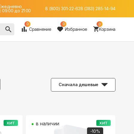
Ежедневно
8 (800) 301-22-62
8 (383) 285-14-94
c 09:00 до 21:00
0
0
0
Сравнение
Избранное
Корзина
Сначала дешевые
ХИТ
в наличии
ХИТ
-
10
%