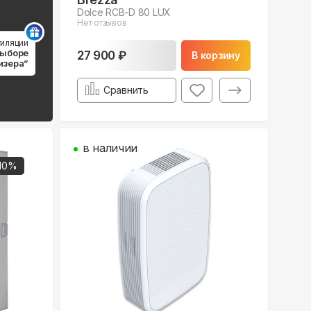
Dolce RCB-D 80 LUX
Нет отзывов
тиляции
выборе
27 900 ₽
В корзину
изера”
Сравнить
в наличии
10
%