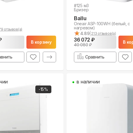
#
125
м3
Бризер
Ballu
Oneair ASP-100WH (белый, с
нагревом)
79
отзывов(а)
★
★
4.89
|
213
отзывов(а)
₽
36 072 ₽
В корзину
В ко
40 080
₽
авнить
Сравнить
чии
в наличии
-
15
%