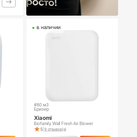
в наличии
#
80
м3
Бризер
Xiaomi
Biofamily Wall Fresh Air Blower
★
★
5
|
9
отзывов(а)