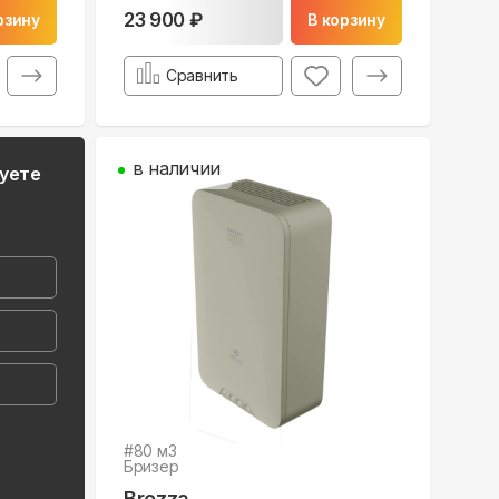
23 900 ₽
рзину
В корзину
Сравнить
в наличии
руете
#
80
м3
Бризер
Brezza