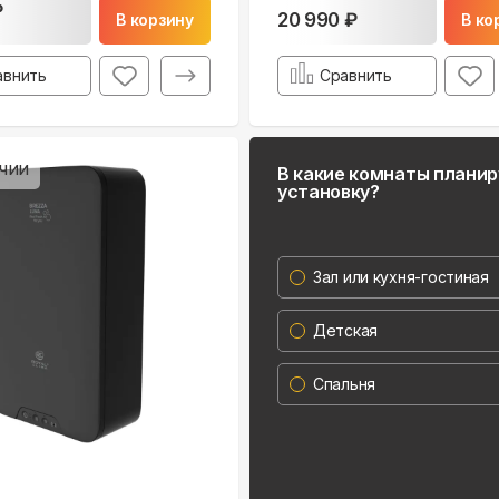
₽
20 990 ₽
В корзину
В ко
авнить
Сравнить
чии
В какие комнаты плани
установку?
Зал или кухня-гостиная
Детская
Спальня