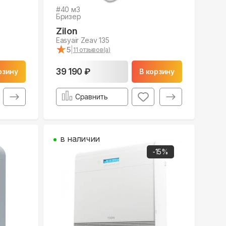
#
40
м3
Бризер
Zilon
Easyair Zeav 135
★
★
5
|
11
отзывов(а)
39 190 ₽
рзину
В корзину
Сравнить
в наличии
-
15
%