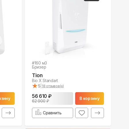
#
160
м3
Бризер
Tion
Bio X Standart
★
★
5
|
18
отзывов(а)
56 610 ₽
рзину
В корзину
62 900
₽
Сравнить