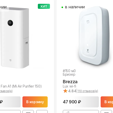
чии
ХИТ
в наличии
#
150
м3
Бризер
Brezza
Fan A1 (Mi Air Purifier 150)
Lux wi-fi
★
★
4.84
|
зывов(а)
110
отзывов(а)
 ₽
47 900 ₽
В корзину
В ко