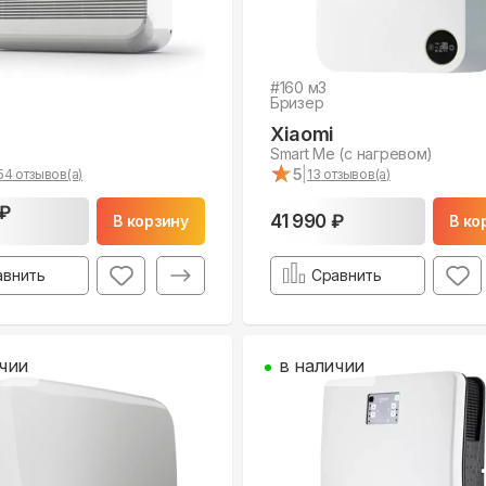
#
160
м3
Бризер
Xiaomi
Smart Me (с нагревом)
★
★
5
|
54
отзывов(а)
13
отзывов(а)
 ₽
41 990 ₽
В корзину
В ко
авнить
Сравнить
чии
в наличии