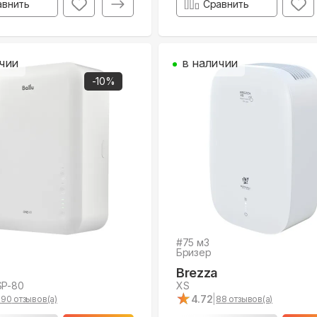
авнить
Сравнить
чии
в наличии
-
10
%
#
75
м3
Бризер
Brezza
SP-80
XS
★
★
4.72
|
190
отзывов(а)
88
отзывов(а)