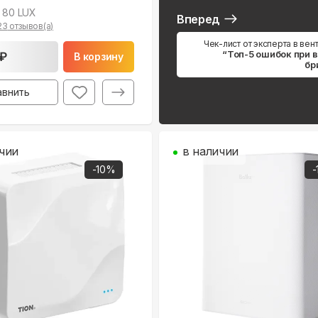
 80 LUX
Вперед
23
отзывов(а)
Чек-лист от эксперта в вен
“Топ-5 ошибок при 
 ₽
В корзину
бр
авнить
чии
в наличии
-
10
%
-