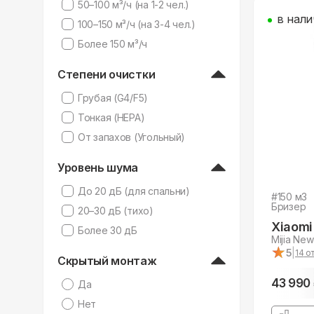
50–100 м³/ч (на 1-2 чел.)
в нали
100–150 м³/ч (на 3-4 чел.)
Более 150 м³/ч
Степени очистки
Грубая (G4/F5)
Тонкая (HEPA)
От запахов (Угольный)
Уровень шума
До 20 дБ (для спальни)
#
150
м3
Бризер
20–30 дБ (тихо)
Xiaomi
Более 30 дБ
Mijia New 
★
★
5
|
14
от
Скрытый монтаж
43 990
Да
Нет