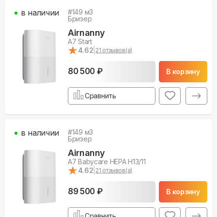
в наличии
#
149
м3
Бризер
Airnanny
A7 Start
★
★
4.62
|
21
отзывов(а)
80 500 ₽
В корзину
Сравнить
в наличии
#
149
м3
Бризер
Airnanny
A7 Babycare HEPA H13/11
★
★
4.62
|
21
отзывов(а)
89 500 ₽
В корзину
Сравнить