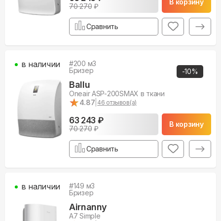
В корзину
70 270
₽
Сравнить
в наличии
#
200
м3
Бризер
-
10
%
Ballu
Oneair ASP-200SMAX в ткани
★
★
4.87
|
46
отзывов(а)
63 243 ₽
В корзину
70 270
₽
Сравнить
в наличии
#
149
м3
Бризер
Airnanny
A7 Simple