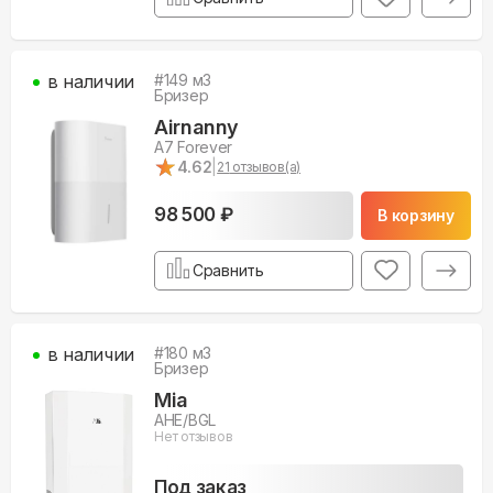
в наличии
#
149
м3
Бризер
Airnanny
A7 Forever
★
★
4.62
|
21
отзывов(а)
98 500 ₽
В корзину
Сравнить
в наличии
#
180
м3
Бризер
Mia
AHE/BGL
Нет отзывов
Под заказ