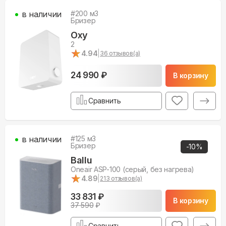
в наличии
#
200
м3
Бризер
Oxy
2
★
★
4.94
|
36
отзывов(а)
24 990 ₽
В корзину
Сравнить
в наличии
#
125
м3
Бризер
-
10
%
Ballu
Oneair ASP-100 (серый, без нагрева)
★
★
4.89
|
213
отзывов(а)
33 831 ₽
В корзину
37 590
₽
Сравнить