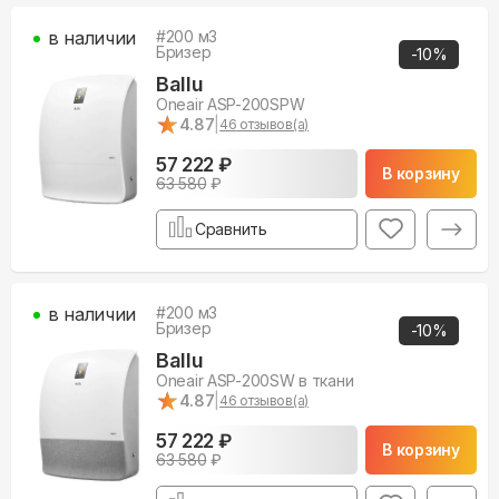
в наличии
#
200
м3
Бризер
-
10
%
Ballu
Oneair ASP-200SPW
★
★
4.87
|
46
отзывов(а)
57 222 ₽
В корзину
63 580
₽
Сравнить
в наличии
#
200
м3
Бризер
-
10
%
Ballu
Oneair ASP-200SW в ткани
★
★
4.87
|
46
отзывов(а)
57 222 ₽
В корзину
63 580
₽