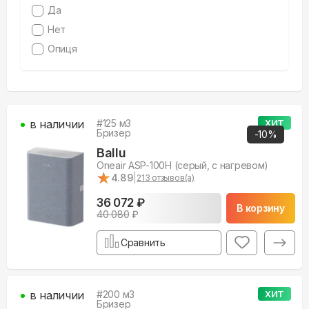
Да
Нет
Опиця
в наличии
#
125
м3
ХИТ
Бризер
-
10
%
Ballu
Oneair ASP-100H (серый, с нагревом)
★
★
4.89
|
213
отзывов(а)
36 072 ₽
В корзину
40 080
₽
Сравнить
в наличии
#
200
м3
ХИТ
Бризер