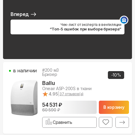
Вперед
Чек-лист от эксперта в вентиляции
“Топ-5 ошибок при выборе бризера”
в наличии
#
200
м3
Бризер
-
10
%
Ballu
Oneair ASP-200S в ткани
★
★
4.95
|
37
отзывов(а)
54 531 ₽
В корзину
60 590
₽
Сравнить