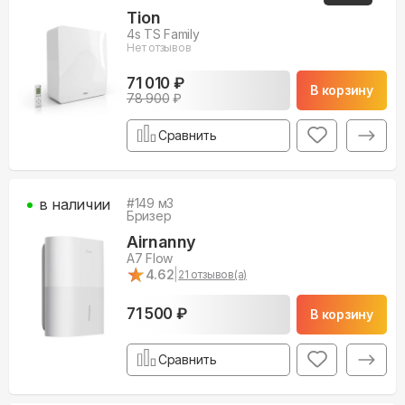
Tion
4s TS Family
Нет отзывов
71 010 ₽
В корзину
78 900
₽
Сравнить
в наличии
#
149
м3
Бризер
Airnanny
A7 Flow
★
★
4.62
|
21
отзывов(а)
71 500 ₽
В корзину
Сравнить