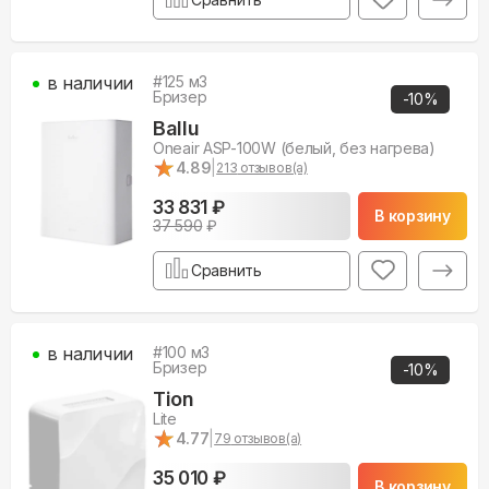
в наличии
#
125
м3
Бризер
-
10
%
Ballu
Oneair ASP-100W (белый, без нагрева)
★
★
4.89
|
213
отзывов(а)
33 831 ₽
В корзину
37 590
₽
Сравнить
в наличии
#
100
м3
Бризер
-
10
%
Tion
Lite
★
★
4.77
|
79
отзывов(а)
35 010 ₽
В корзину