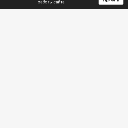
Принять
работы сайта.
8 (383) 285-14-94
8 (800) 301-22-62
WhatsApp: 8 (999) 833-22-62
info@aeros.su
Политика конфиденциальности