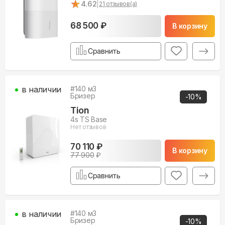
★
★
4.62
|
21
отзывов(а)
68 500 ₽
В корзину
Сравнить
в наличии
#
140
м3
Бризер
-
10
%
Tion
4s TS Base
Нет отзывов
70 110 ₽
В корзину
77 900
₽
Сравнить
в наличии
#
140
м3
Бризер
-
10
%