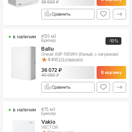
38 900
₽
Сравнить
в наличии
#
125
м3
Бризер
-
10
%
Ballu
Oneair ASP-100WH (белый, с нагревом)
★
★
4.89
|
213
отзывов(а)
36 072 ₽
В корзину
40 080
₽
Сравнить
в наличии
#
75
м3
Бризер
Vakio
VECTOR