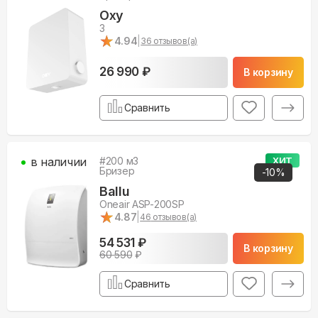
Oxy
3
★
★
4.94
|
36
отзывов(а)
26 990 ₽
В корзину
Сравнить
в наличии
#
200
м3
ХИТ
Бризер
-
10
%
Ballu
Oneair ASP-200SP
★
★
4.87
|
46
отзывов(а)
54 531 ₽
В корзину
60 590
₽
Сравнить