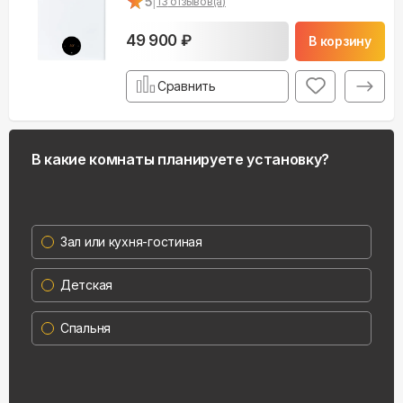
★
★
5
|
13
отзывов(а)
49 900 ₽
В корзину
Сравнить
В какие комнаты планируете установку?
Зал или кухня-гостиная
Детская
Спальня