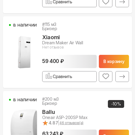
Сравнить
в наличии
#
115
м3
Бризер
Xiaomi
Dream Maker Air Wall
Нет отзывов
59 400 ₽
В корзину
Сравнить
в наличии
#
200
м3
Бризер
-
10
%
Ballu
Oneair ASP-200SP Max
★
★
4.87
|
46
отзывов(а)
63 243 ₽