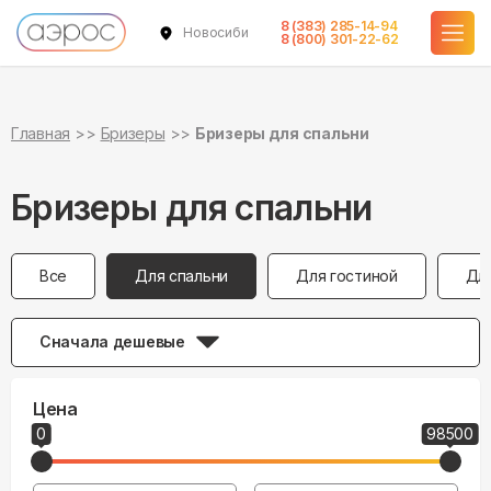
8 (383) 285-14-94
Новосибирск
8 (800) 301-22-62
Главная
Бризеры
Бризеры для спальни
Бризеры для спальни
Все
Для спальни
Для гостиной
Дл
Сначала дешевые
Цена
0
98500