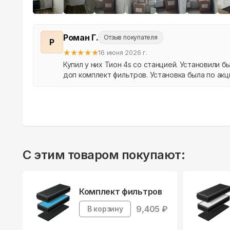
Роман Г.
Отзыв покупателя
Р
★
★
★
★
★
16 июня 2026 г.
Купил у них Тион 4s со станцией. Установили бы
доп комплект фильтров. Установка была по акци
С этим товаром покупают:
Комплект фильтров
9,405
₽
В корзину