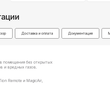
тации
зор
Доставка и оплата
Документация
 в помещения без открытых
в и вредных газов.
on Remote и MagicAir,