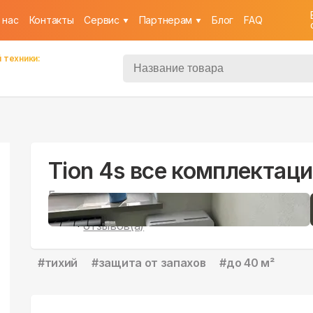
 нас
Контакты
Cервис
Партнерам
Блог
FAQ
 техники:
Tion 4s все комплектац
Бризер
57
5
|
отзывов(а)
#
тихий
#
защита от запахов
#
до 40 м²