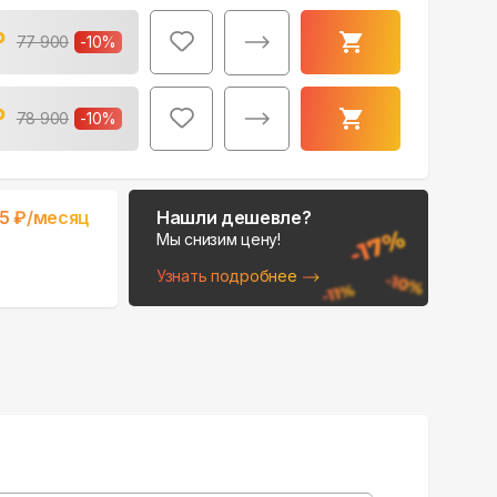
₽
77 900
-
10
%
₽
78 900
-
10
%
85
₽/месяц
Нашли дешевле?
Мы снизим цену!
Узнать подробнее