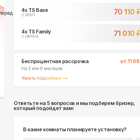
4s TS Base
70 110
С EPA11
4s TS Family
71 010
С HEPA13
Беспроцентная рассрочка
от
11 6
На 3 или 6 месяцев.
Узнать подробнее
Ответьте на 5 вопросов и мы подберем бризер,
который подойдет вам:
В какие комнаты планируете установку?