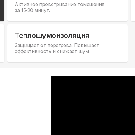
Активное проветривание помещения
за 15-20 минут.
Теплошумоизоляция
Защищает от перегрева. Повышает
эффективность и снижает шум.
,