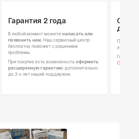
Гарантия 2 года
Специ
для ю
В любой момент можете
написать или
позвонить нам.
Наш сервисный центр
Персонал
бесплатно поможет с решением
этапах, е
проблемы.
Готовы к 
При покупке есть возможность
оформить
Отправить 
расширенную гарантию:
дополнительно
до 2-х лет нашей поддержки.