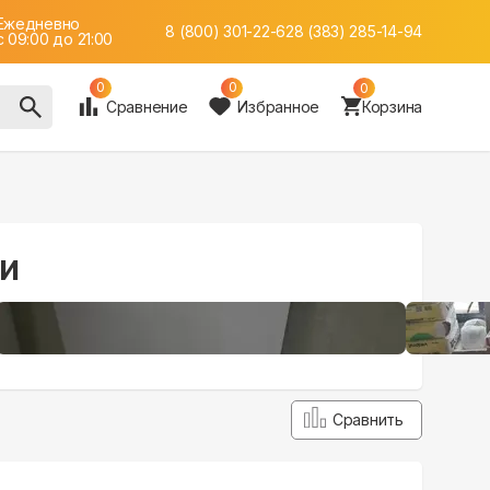
Ежедневно
8 (800) 301-22-62
8 (383) 285-14-94
c 09:00 до 21:00
0
0
0
Сравнение
Избранное
Корзина
ии
+24
Сравнить