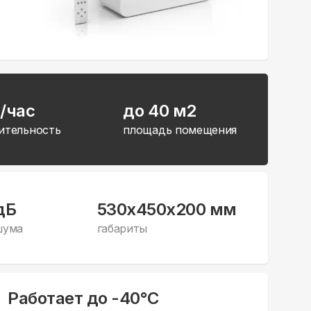
/час
до 40 м2
ительность
площадь помещения
дБ
530x450x200 мм
шума
габариты
Работает до -40°С