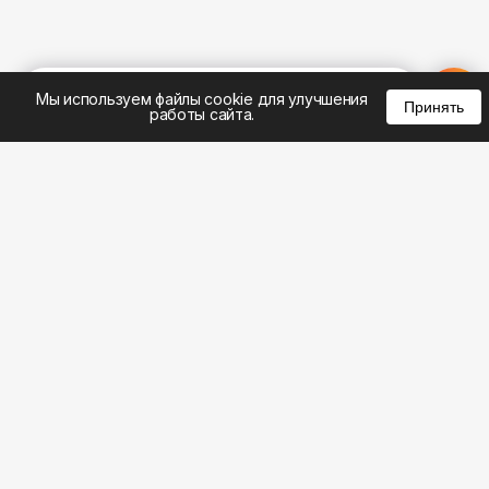
%
0
0
0
Мы используем файлы cookie для улучшения
Принять
работы сайта.
8 (383) 285-14-94
8 (800) 301-22-62
WhatsApp: 8 (999) 833-22-62
info@aeros.su
Политика конфиденциальности
ул. Галущака, 2а, офис 17 Вход с торца здания со
стороны ул. Нарымская, «АЭРОС» Метро