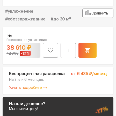
#
увлажнение
Сравнить
#
обеззараживание
#
до 30 м²
Iris
Естественное увлажнение
38 610
₽
i
42 900
-
10
%
Беспроцентная рассрочка
от
6 435
₽/месяц
На 3 или 6 месяцев.
Узнать подробнее
Нашли дешевле?
Мы снизим цену!