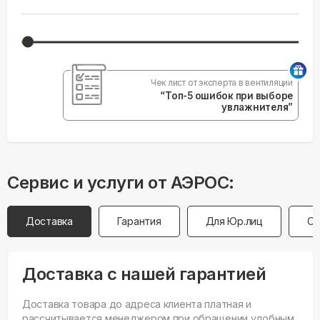
Чек лист от эксперта в вентиляции
“Топ-5 ошибок при выборе
увлажнителя”
Сервис и услуги от АЭРОС:
Доставка
Гарантия
Для Юр.лиц
Оп
Доставка с нашей гарантией
Доставка товара до адреса клиента платная и
рассчитывается менеджером при обращении удобным