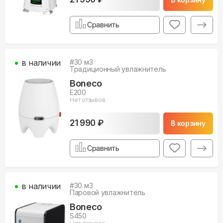
Сравнить
в наличии
#
30
м3
Традиционный увлажнитель
Boneco
E200
Нет отзывов
21 990 ₽
В корзину
Сравнить
в наличии
#
30
м3
Паровой увлажнитель
Boneco
S450