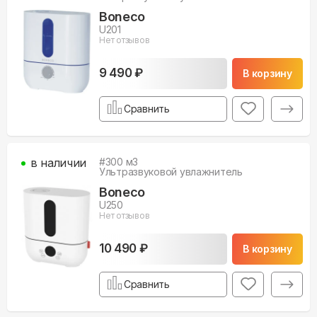
Boneco
U201
Нет отзывов
9 490 ₽
В корзину
Сравнить
в наличии
#
300
м3
Ультразвуковой увлажнитель
Boneco
U250
Нет отзывов
10 490 ₽
В корзину
Сравнить