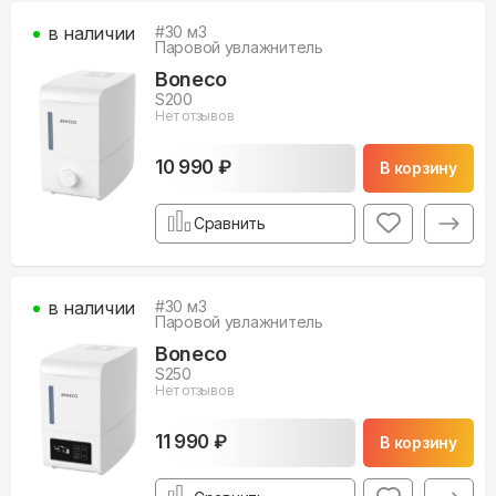
в наличии
#
30
м3
Паровой увлажнитель
Boneco
S200
Нет отзывов
10 990 ₽
В корзину
Сравнить
в наличии
#
30
м3
Паровой увлажнитель
Boneco
S250
Нет отзывов
11 990 ₽
В корзину