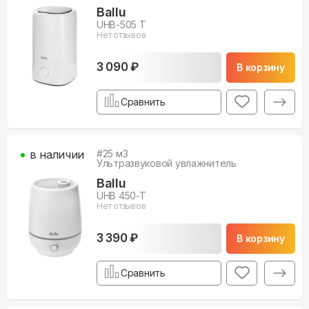
Ballu
UHB-505 T
Нет отзывов
3 090 ₽
В корзину
Сравнить
в наличии
#
25
м3
Ультразвуковой увлажнитель
Ballu
UHB 450-T
Нет отзывов
3 390 ₽
В корзину
Сравнить