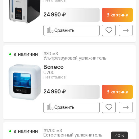
Нет отзывов
24 990 ₽
В корзину
Сравнить
в наличии
#
30
м3
Ультразвуковой увлажнитель
Boneco
U700
Нет отзывов
24 990 ₽
В корзину
Сравнить
в наличии
#
1200
м3
Естественный увлажнитель
-
10
%