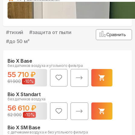
#
тихий
#
защита от пыли
Сравнить
#
до 50 м²
Bio X Base
без датчиков воздуха и угольного фильтра
55 710
₽
61 900
-
10
%
Bio X Standart
без датчиков воздуха
56 610
₽
62 900
-
10
%
Bio X SM Base
с датчиками воздуха и без угольного фильтра