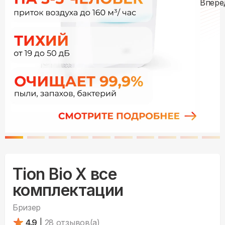
Tion Bio X все
комплектации
Бризер
4.9
|
28
отзывов(а)