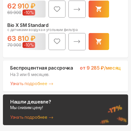
62 910
₽
69 900
-
10
%
Bio X SM Standard
с датчиками воздуха и угольным фильтра
63 810
₽
70 900
-
10
%
Беспроцентная рассрочка
от
9 285
₽/месяц
На 3 или 6 месяцев.
Узнать подробнее
Нашли дешевле?
Мы снизим цену!
Узнать подробнее