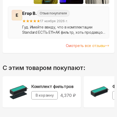
+
11
Егор В.
Отзыв покупателя
Е
★
★
★
★
★
17 ноября 2026 г.
Гуд. Имейте ввиду, что в комплектации
Standard ЕСТЬ E11+AK фильтр, хоть продавцом
и заявлен просто E11. Может стоять на полу. В
инструкции заявлена мощность 1410W.
Смотреть все отзывы
Каталитически...
С этим товаром покупают:
Комплект фильтров
Ф
4,370
₽
В корзину