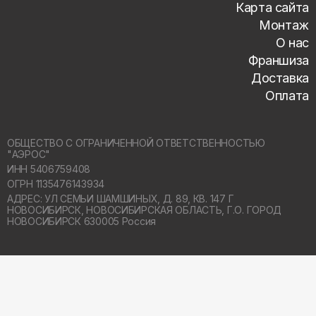
Карта сайта
Монтаж
О нас
Франшиза
Доставка
Оплата
ОБЩЕСТВО С ОГРАНИЧЕННОЙ ОТВЕТСТВЕННОСТЬЮ
"АЭРОС"
ИНН 5406759408
ОГРН 1135476143934
АДРЕС: УЛ СЕМЬИ ШАМШИНЫХ, Д. 89, КВ. 147 Г
НОВОСИБИРСК,
НОВОСИБИРСКАЯ ОБЛАСТЬ, Г.О. ГОРОД
НОВОСИБИРСК 630005 Россия