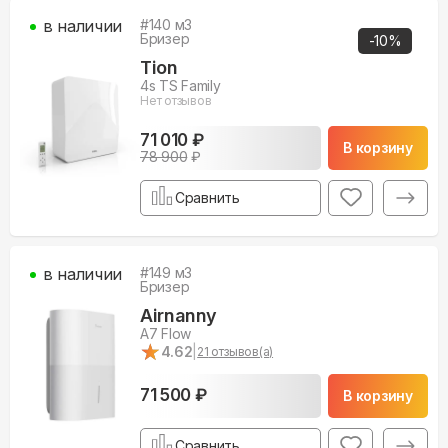
в наличии
#
140
м3
Бризер
-
10
%
Tion
4s TS Family
Нет отзывов
71 010 ₽
В корзину
78 900
₽
Сравнить
в наличии
#
149
м3
Бризер
Airnanny
A7 Flow
★
★
4.62
|
21
отзывов(а)
71 500 ₽
В корзину
Сравнить