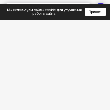
%
0
0
0
Мы используем файлы cookie для улучшения
Принять
работы сайта.
8 (383) 285-14-94
8 (800) 301-22-62
WhatsApp: 8 (999) 833-22-62