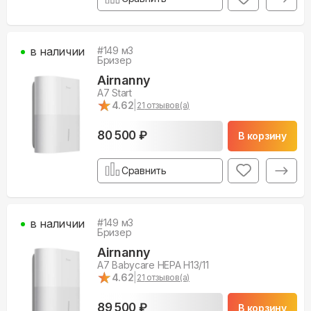
в наличии
#
149
м3
Бризер
Airnanny
A7 Start
★
★
4.62
|
21
отзывов(а)
80 500 ₽
В корзину
Сравнить
в наличии
#
149
м3
Бризер
Airnanny
A7 Babycare HEPA H13/11
★
★
4.62
|
21
отзывов(а)
89 500 ₽
В корзину