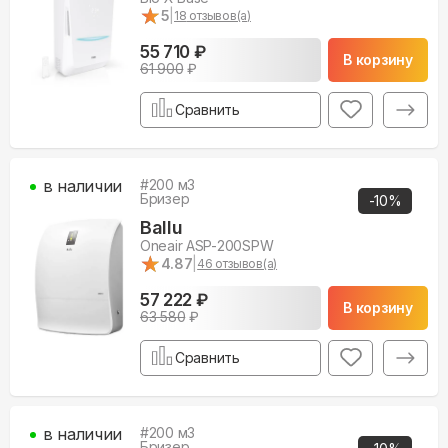
★
★
5
|
18
отзывов(а)
55 710 ₽
В корзину
61 900
₽
Сравнить
в наличии
#
200
м3
Бризер
-
10
%
Ballu
Oneair ASP-200SPW
★
★
4.87
|
46
отзывов(а)
57 222 ₽
В корзину
63 580
₽
Сравнить
в наличии
#
200
м3
Бризер