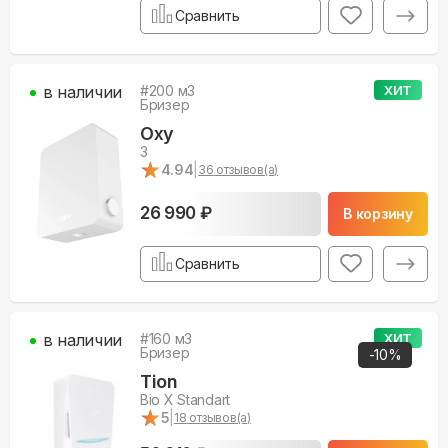
Сравнить
в наличии
#
200
м3
ХИТ
Бризер
Oxy
3
★
★
4.94
|
36
отзывов(а)
26 990 ₽
В корзину
Сравнить
в наличии
#
160
м3
ХИТ
Бризер
-
10
%
Tion
Bio X Standart
★
★
5
|
18
отзывов(а)