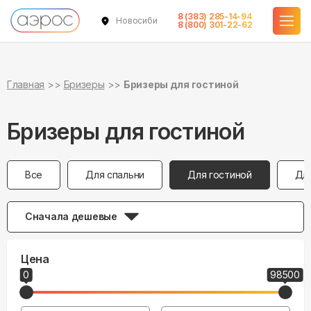
8 (383) 285-14-94
Новосибирск
8 (800) 301-22-62
Главная
Бризеры
Бризеры для гостиной
Бризеры для гостиной
Все
Для спальни
Для гостиной
Дл
Сначала дешевые
Цена
0
98500