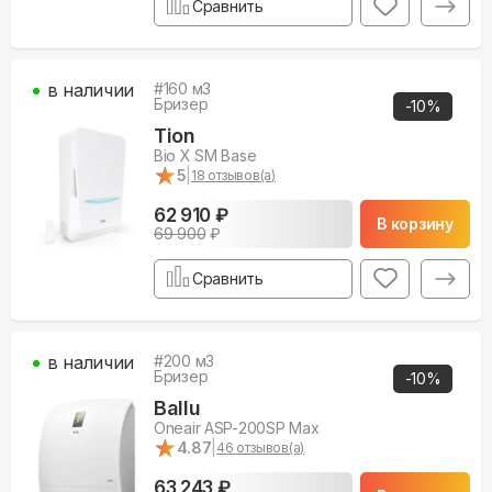
Сравнить
в наличии
#
160
м3
Бризер
-
10
%
Tion
Bio X SM Base
★
★
5
|
18
отзывов(а)
62 910 ₽
В корзину
69 900
₽
Сравнить
в наличии
#
200
м3
Бризер
-
10
%
Ballu
Oneair ASP-200SP Max
★
★
4.87
|
46
отзывов(а)
63 243 ₽