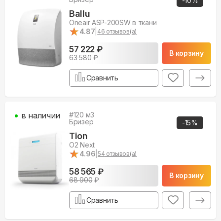
-
10
%
Ballu
Oneair ASP-200SW в ткани
★
★
4.87
|
46
отзывов(а)
57 222 ₽
В корзину
63 580
₽
Сравнить
в наличии
#
120
м3
Бризер
-
15
%
Tion
O2 Next
★
★
4.96
|
54
отзывов(а)
58 565 ₽
В корзину
68 900
₽
Сравнить