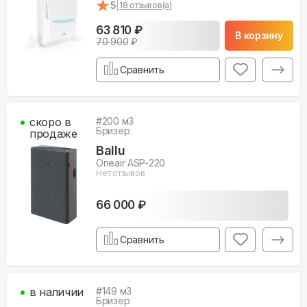
★
★
5
|
18
отзывов(а)
63 810 ₽
В корзину
70 900
₽
Сравнить
скоро в
#
200
м3
Бризер
продаже
Ballu
Oneair ASP-220
Нет отзывов
66 000 ₽
Сравнить
в наличии
#
149
м3
Бризер