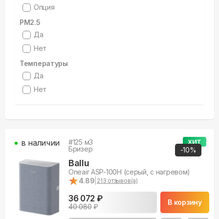
Опция
PM2.5
Да
Нет
Температуры
Да
Нет
в наличии
#
125
м3
ХИТ
Бризер
-
10
%
Ballu
Oneair ASP-100H (серый, с нагревом)
★
★
4.89
|
213
отзывов(а)
36 072 ₽
В корзину
40 080
₽