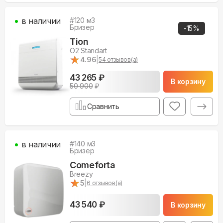
в наличии
#
120
м3
Бризер
-
15
%
Tion
O2 Standart
★
★
4.96
|
54
отзывов(а)
43 265 ₽
В корзину
50 900
₽
Сравнить
в наличии
#
140
м3
Бризер
Comeforta
Breezy
★
★
5
|
6
отзывов(а)
43 540 ₽
В корзину