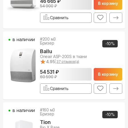
46 665 ₽
В корзину
54 900
₽
Сравнить
в наличии
#
200
м3
Бризер
-
10
%
Ballu
Oneair ASP-200S в ткани
★
★
4.95
|
37
отзывов(а)
54 531 ₽
В корзину
60 590
₽
Сравнить
в наличии
#
160
м3
Бризер
-
10
%
Tion
Bio X Base