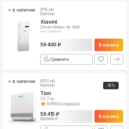
в наличии
#
115
м3
Бризер
Xiaomi
Dream Maker Air Wall
Нет отзывов
59 400 ₽
В корзину
Сравнить
в наличии
#
120
м3
Бризер
-
15
%
Tion
O2 Top
★
★
4.96
|
54
отзывов(а)
59 415 ₽
В корзину
69 900
₽