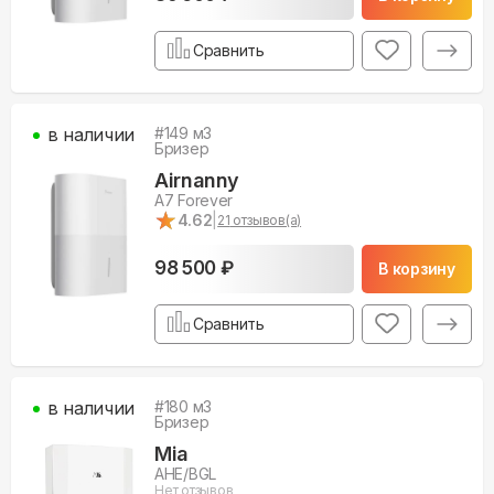
Сравнить
в наличии
#
149
м3
Бризер
Airnanny
A7 Forever
★
★
4.62
|
21
отзывов(а)
98 500 ₽
В корзину
Сравнить
в наличии
#
180
м3
Бризер
Mia
AHE/BGL
Нет отзывов