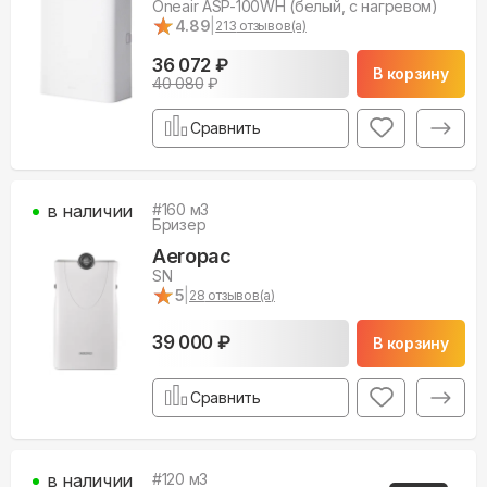
Oneair ASP-100WH (белый, с нагревом)
★
★
4.89
|
213
отзывов(а)
36 072 ₽
В корзину
40 080
₽
Сравнить
в наличии
#
160
м3
Бризер
Aeropac
SN
★
★
5
|
28
отзывов(а)
39 000 ₽
В корзину
Сравнить
в наличии
#
120
м3