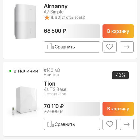
Airnanny
A7 Simple
★
★
4.62
|
21
отзывов(а)
68 500 ₽
В корзину
Сравнить
в наличии
#
140
м3
Бризер
-
10
%
Tion
4s TS Base
Нет отзывов
70 110 ₽
В корзину
77 900
₽
Сравнить