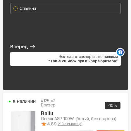
Спальня
Вперед
Чек-лист от эксперта в вентиляции
“Топ-5 ошибок при выборе бризера”
в наличии
#
125
м3
Бризер
-
10
%
Ballu
Oneair ASP-100W (белый, без нагрева)
★
★
4.89
|
213
отзывов(а)