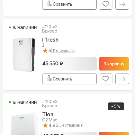
Сравнить
в наличии
#
120
м3
Бризер
I fresh
2
★
★
5
|
11
отзывов(а)
45 550 ₽
В корзину
Сравнить
в наличии
#
120
м3
Бризер
-
15
%
Tion
O2 Mac
★
★
4.96
|
54
отзывов(а)