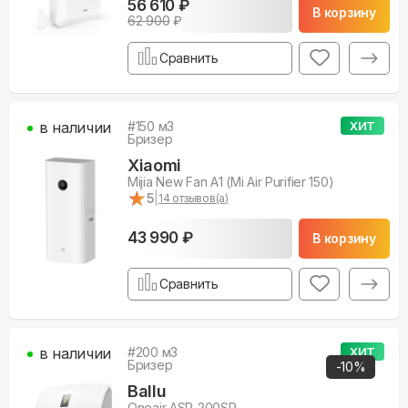
56 610 ₽
В корзину
62 900
₽
Сравнить
в наличии
#
150
м3
ХИТ
Бризер
Xiaomi
Mijia New Fan A1 (Mi Air Purifier 150)
★
★
5
|
14
отзывов(а)
43 990 ₽
В корзину
Сравнить
в наличии
#
200
м3
ХИТ
Бризер
-
10
%
Ballu
Oneair ASP-200SP