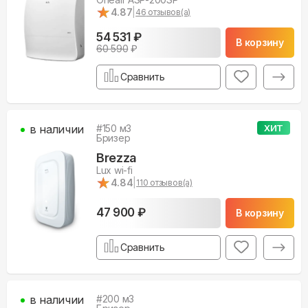
★
★
4.87
|
46
отзывов(а)
54 531 ₽
В корзину
60 590
₽
Сравнить
в наличии
#
150
м3
ХИТ
Бризер
Brezza
Lux wi-fi
★
★
4.84
|
110
отзывов(а)
47 900 ₽
В корзину
Сравнить
в наличии
#
200
м3