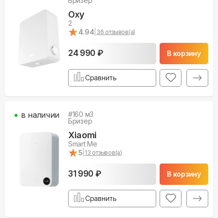
Бризер
Oxy
2
★
★
4.94
|
36
отзывов(а)
24 990 ₽
В корзину
Сравнить
в наличии
#
160
м3
Бризер
Xiaomi
Smart Me
★
★
5
|
13
отзывов(а)
31 990 ₽
В корзину
Сравнить