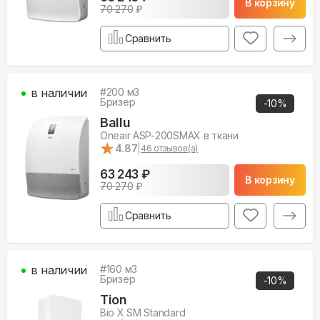
В корзину
70 270
₽
Сравнить
в наличии
#
200
м3
Бризер
-
10
%
Ballu
Oneair ASP-200SMAX в ткани
★
★
4.87
|
46
отзывов(а)
63 243 ₽
В корзину
70 270
₽
Сравнить
в наличии
#
160
м3
Бризер
-
10
%
Tion
Bio X SM Standard