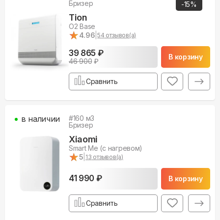
Бризер
-
15
%
Tion
O2 Base
★
★
4.96
|
54
отзывов(а)
39 865 ₽
В корзину
46 900
₽
Сравнить
в наличии
#
160
м3
Бризер
Xiaomi
Smart Me (с нагревом)
★
★
5
|
13
отзывов(а)
41 990 ₽
В корзину
Сравнить