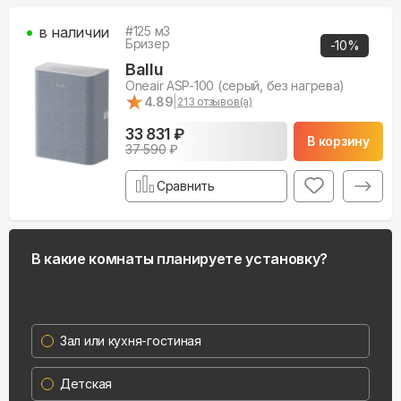
в наличии
#
125
м3
Бризер
-
10
%
Ballu
Oneair ASP-100 (серый, без нагрева)
★
★
4.89
|
213
отзывов(а)
33 831 ₽
В корзину
37 590
₽
Сравнить
В какие комнаты планируете установку?
Зал или кухня-гостиная
Детская