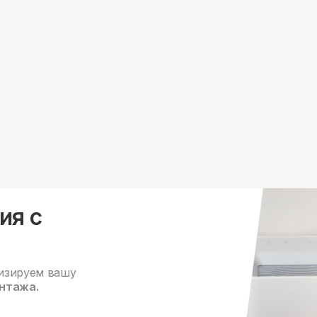
ия с
изируем вашу
нтажа.