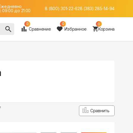
Ежедневно
8 (800) 301-22-62
8 (383) 285-14-94
c 09:00 до 21:00
0
0
0
Сравнение
Избранное
Корзина
а
²
Сравнить