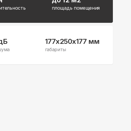
ительность
площадь помещения
дБ
177x250x177 мм
шума
габариты