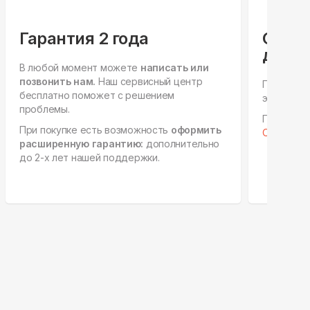
Гарантия 2 года
Спец
для ю
В любой момент можете
написать или
позвонить нам.
Наш сервисный центр
Персонал
бесплатно поможет с решением
этапах, е
проблемы.
Готовы к 
При покупке есть возможность
оформить
Отправить
расширенную гарантию:
дополнительно
до 2-х лет нашей поддержки.