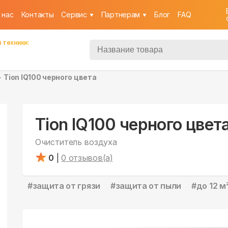
 нас
Контакты
Cервис
Партнерам
Блог
FAQ
 техники:
Tion IQ100 черного цвета
Tion IQ100 черного цвет
Очиститель воздуха
0
|
0
отзывов(а)
#
защита от грязи
#
защита от пыли
#
до 12 м