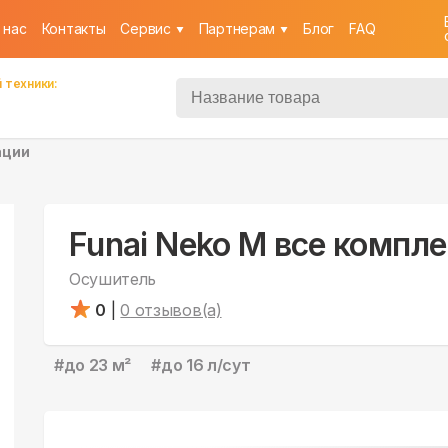
 нас
Контакты
Cервис
Партнерам
Блог
FAQ
 техники:
ации
Funai Neko M все компл
Осушитель
0
|
0
отзывов(а)
#
до 23 м²
#
до 16 л/сут