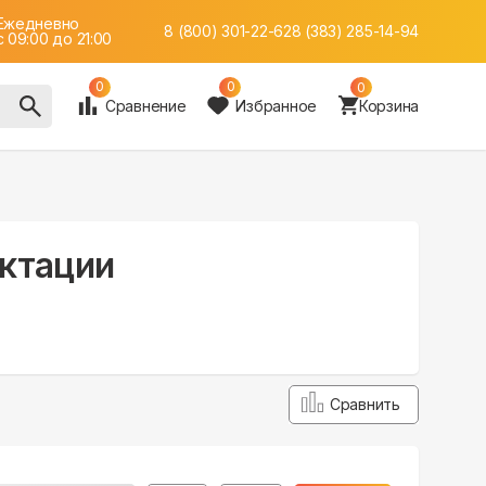
Ежедневно
8 (800) 301-22-62
8 (383) 285-14-94
c 09:00 до 21:00
0
0
0
Сравнение
Избранное
Корзина
ектации
Сравнить