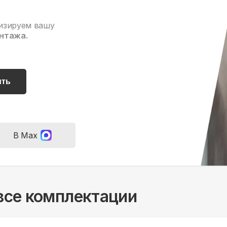
изируем вашу
нтажа.
ить
В Max
 все комплектации