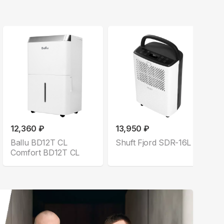
12,360 ₽
13,950 ₽
Ballu BD12T CL
Shuft Fjord SDR-16L
Comfort BD12T CL