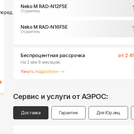
Neko M RAD-N12F5E
Осушитель
Neko M RAD-N16F5E
Осушитель
Беспроцентная рассрочка
от
2 4
На 3 или 6 месяцев.
Узнать подробнее
Сервис и услуги от АЭРОС:
Доставка
Гарантия
Для Юр.лиц