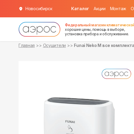
Новосибирск
Каталог
Акции
Монтаж
О
уточняйте
уточняйте
о наличии
о наличии
Федеральный магазин климатической
хорошие цены, помощь в выборе,
установка прибора и обслуживание.
Главная
Осушители
Funai Neko M все комплект