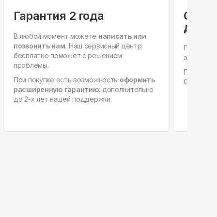
Гарантия 2 года
Спец
для ю
В любой момент можете
написать или
позвонить нам.
Наш сервисный центр
Персонал
бесплатно поможет с решением
этапах, е
проблемы.
Готовы к 
При покупке есть возможность
оформить
Отправить
расширенную гарантию:
дополнительно
до 2-х лет нашей поддержки.