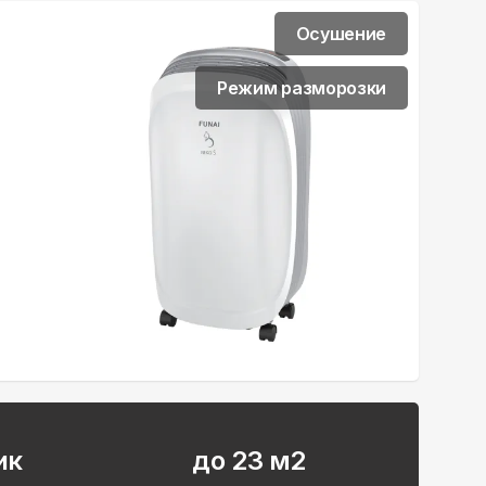
Осушение
Режим разморозки
ик
до 23 м2