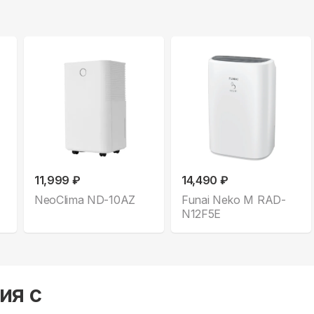
11,999 ₽
14,490 ₽
NeoClima ND-10AZ
Funai Neko M RAD-
N12F5E
ия с