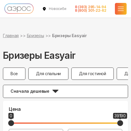
8 (383) 285-14-94
Новосибирск
8 (800) 301-22-62
Главная
Бризеры
Бризеры Easyair
Бризеры Easyair
Все
Для спальни
Для гостиной
Дл
Сначала дешевые
Цена
0
39190