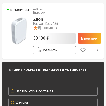
в наличии
#
40
м3
Бризер
Zilon
Easyair Zeav 135
★
★
5
|
11
отзывов(а)
39 190 ₽
В корзину
Сравнить
В какие комнаты планируете установку?
Зал или кухня-гостиная
Детская