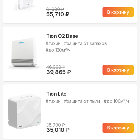
61,900
₽
В корзину
55,710
₽
Tion O2 Base
#
тихий
#
защита от запахов
#
до 120м³/ч
46,900
₽
В корзину
39,865
₽
Tion Lite
#
тихий
#
защита от пыли
#
до 100м³/ч
38,900
₽
В корзину
35,010
₽