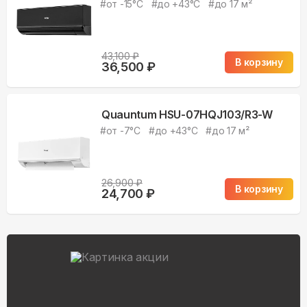
#
от -15°С
#
до +43°С
#
до 17 м²
43,100
₽
В корзину
36,500
₽
Quauntum HSU-07HQJ103/R3-W
#
от -7°С
#
до +43°С
#
до 17 м²
26,900
₽
В корзину
24,700
₽