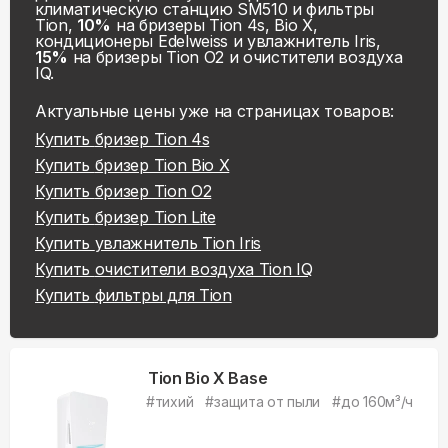
климатическую станцию SM510 и фильтры
Tion,
10%
на бризеры Tion 4s, Bio X,
кондиционеры Edelweiss и увлажнитель Iris,
15%
на бризеры Tion O2 и очистители воздуха
IQ.
Актуальные цены уже на
страницах товаров:
Купить
бризер Tion 4s
Купить
бризер Tion Bio X
Купить
бризер Tion O2
Купить
бризер Tion Lite
Купить
увлажнитель Tion Iris
Купить
очистители воздуха Tion IQ
Купить
фильтры для Tion
Tion Bio X Base
#
тихий
#
защита от пыли
#
до 160м³/ч