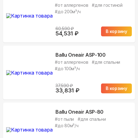
#
от аллергенов
#
для гостиной
#
до 200м³/ч
60,590
₽
В корзину
54,531
₽
Ballu Oneair ASP-100
#
от аллергенов
#
для спальни
#
до 100м³/ч
37,590
₽
В корзину
33,831
₽
Ballu Oneair ASP-80
#
от пыли
#
для спальни
#
до 80м³/ч