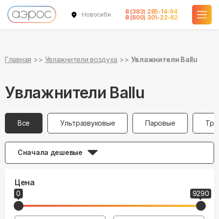
8 (383) 285-14-94
Новосибирск
8 (800) 301-22-62
Главная
Увлажнители воздуха
Увлажнители Ballu
Увлажнители Ballu
Все
Ультразвуковые
Паровые
Тра
Сначала дешевые
Цена
0
9290