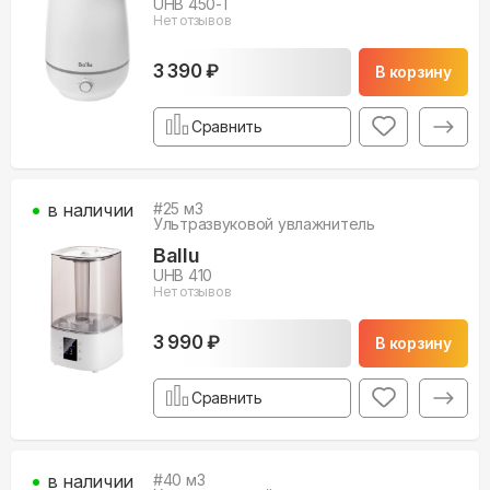
UHB 450-T
Нет отзывов
3 390 ₽
В корзину
Сравнить
в наличии
#
25
м3
Ультразвуковой увлажнитель
Ballu
UHB 410
Нет отзывов
3 990 ₽
В корзину
Сравнить
в наличии
#
40
м3