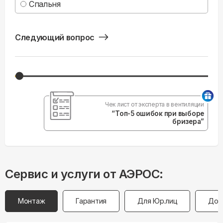
Спальня
Следующий вопрос
Чек лист от эксперта в вентиляции
“Топ-5 ошибок при выборе
бризера”
Сервис и услуги от АЭРОС:
Монтаж
Гарантия
Для Юр.лиц
Дос