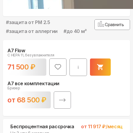
#
защита от PM 2.5
Сравнить
#
защита от аллергии
#
до 40 м²
A7 Flow
С HEPA 11, без увлажнителя
71 500
₽
i
A7 все комплектации
Бризер
от
68 500
₽
Беспроцентная рассрочка
от
11 917
₽/месяц