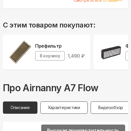
Смотреть все отзывы
С этим товаром покупают:
Префильтр
Фи
1,490
₽
В корзину
Про
Airnanny
A7 Flow
Описание
Характеристики
Видеообзор
Высокая производительность