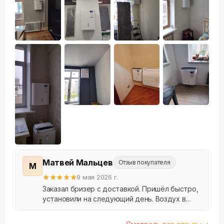
+
13
Матвей Мальцев
Отзыв покупателя
М
★
★
★
★
★
9 мая 2026 г.
Заказал бризер с доставкой. Пришёл быстро,
установили на следующий день. Воздух в
квартире стал заметно свежее, пыли меньше.
Спасибо.