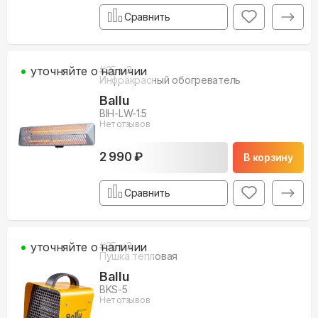
Сравнить
уточняйте о наличии
#
25
м3
Инфракрасный обогреватель
Ballu
BIH-LW-1.5
Нет отзывов
2 990 ₽
В корзину
Сравнить
уточняйте о наличии
#
35
м3
Пушка тепловая
Ballu
BKS-5
Нет отзывов