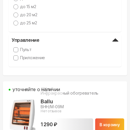
до 15 м2
до 20 м2
до 25 м2
Управление
Пульт
Приложение
уточняйте о наличии
#
14
м3
Инфракрасный обогреватель
Ballu
BHH/M-09M
Нет отзывов
1 290 ₽
В корзину