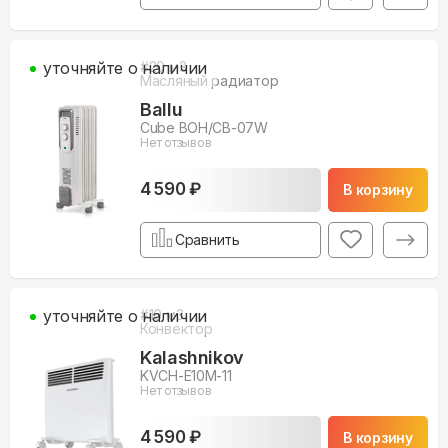
уточняйте о наличии
#
20
м3
Масляный радиатор
Ballu
Cube BOH/CB-07W
Нет отзывов
4 590 ₽
В корзину
Сравнить
уточняйте о наличии
#
10
м3
Конвектор
Kalashnikov
KVCH-E10M-11
Нет отзывов
4 590 ₽
В корзину