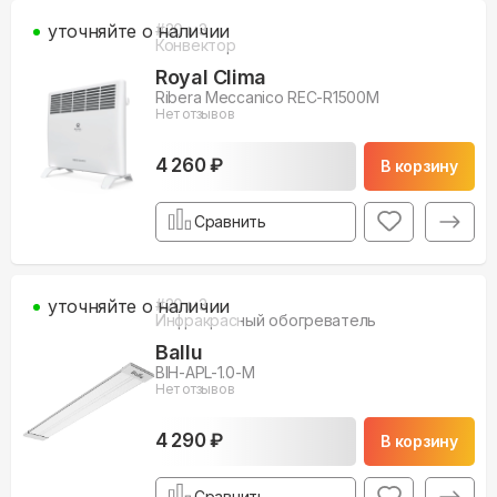
уточняйте о наличии
#
20
м3
Конвектор
Royal Clima
Ribera Meccanico REC-R1500M
Нет отзывов
4 260 ₽
В корзину
Сравнить
уточняйте о наличии
#
20
м3
Инфракрасный обогреватель
Ballu
BIH-APL-1.0-M
Нет отзывов
4 290 ₽
В корзину
Сравнить