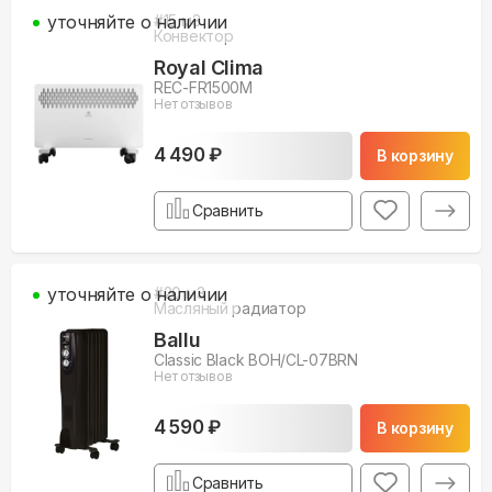
уточняйте о наличии
#
15
м3
Конвектор
Royal Clima
REC-FR1500M
Нет отзывов
4 490 ₽
В корзину
Сравнить
уточняйте о наличии
#
20
м3
Масляный радиатор
Ballu
Classic Black BOH/CL-07BRN
Нет отзывов
4 590 ₽
В корзину
Сравнить