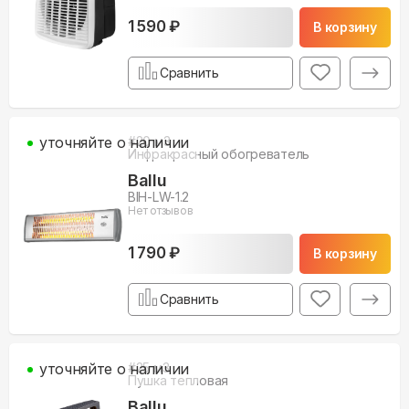
1 590 ₽
В корзину
Сравнить
уточняйте о наличии
#
20
м3
Инфракрасный обогреватель
Ballu
BIH-LW-1.2
Нет отзывов
1 790 ₽
В корзину
Сравнить
уточняйте о наличии
#
25
м3
Пушка тепловая
Ballu