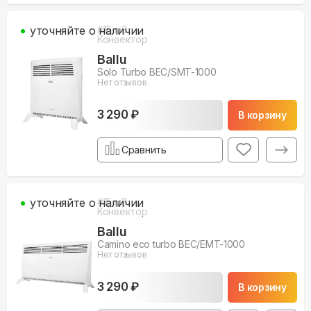
уточняйте о наличии
#
15
м3
Конвектор
Ballu
Solo Turbo BEC/SMT-1000
Нет отзывов
3 290 ₽
В корзину
Сравнить
уточняйте о наличии
#
15
м3
Конвектор
Ballu
Camino eco turbo BEC/EMT-1000
Нет отзывов
3 290 ₽
В корзину