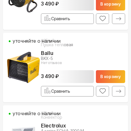
3 490 ₽
В корзину
Сравнить
уточняйте о наличии
#
35
м3
Пушка тепловая
Ballu
BKX-5
Нет отзывов
3 490 ₽
В корзину
Сравнить
уточняйте о наличии
#
15
м3
Конвектор
Electrolux
A series ECH/A-1000 M