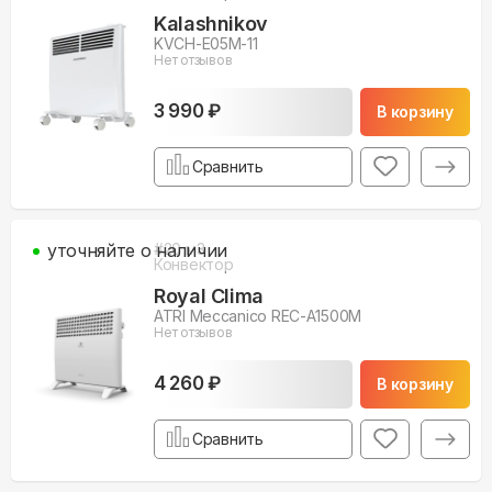
Kalashnikov
KVCH-E05M-11
Нет отзывов
3 990 ₽
В корзину
Сравнить
уточняйте о наличии
#
20
м3
Конвектор
Royal Clima
ATRI Meccanico REC-A1500M
Нет отзывов
4 260 ₽
В корзину
Сравнить