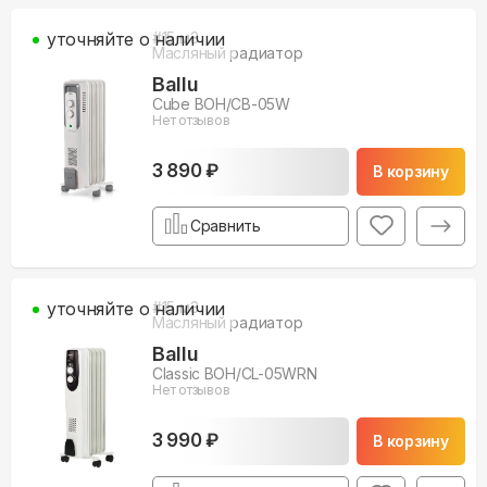
уточняйте о наличии
#
15
м3
Масляный радиатор
Ballu
Cube BOH/CB-05W
Нет отзывов
3 890 ₽
В корзину
Сравнить
уточняйте о наличии
#
15
м3
Масляный радиатор
Ballu
Classic BOH/CL-05WRN
Нет отзывов
3 990 ₽
В корзину