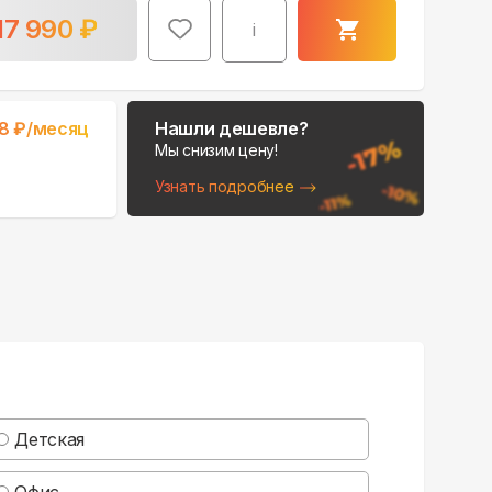
17 990
₽
i
8
₽/месяц
Нашли дешевле?
Мы снизим цену!
Узнать подробнее
Детская
Офис