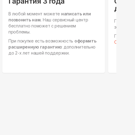
Гарантия 3 года
Спец
для ю
В любой момент можете
написать или
позвонить нам.
Наш сервисный центр
Персонал
бесплатно поможет с решением
этапах, е
проблемы.
Готовы к 
При покупке есть возможность
оформить
Отправить
расширенную гарантию:
дополнительно
до 2-х лет нашей поддержки.