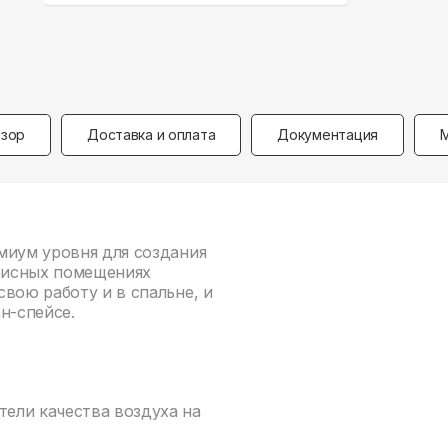
зор
Доставка и оплата
Документация
миум уровня для создания
фисных помещениях
вою работу и в спальне, и
н-спейсе.
тели качества воздуха на