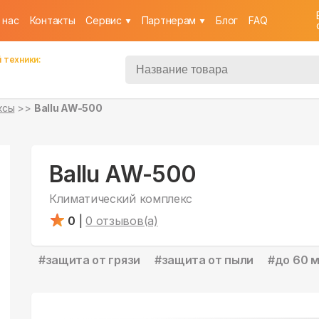
 нас
Контакты
Cервис
Партнерам
Блог
FAQ
 техники:
ксы
Ballu AW-500
Ballu AW-500
Климатический комплекс
0
|
0
отзывов(а)
#
защита от грязи
#
защита от пыли
#
до 60 м