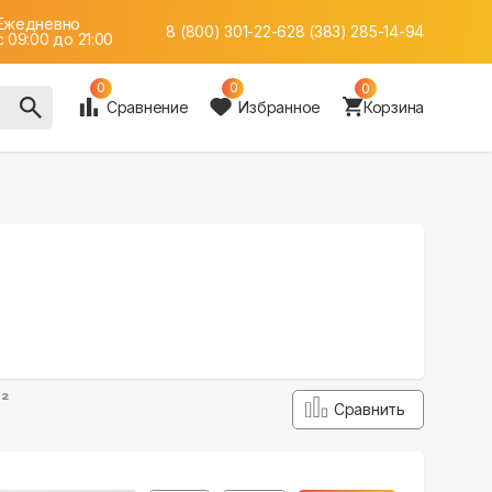
Ежедневно
8 (800) 301-22-62
8 (383) 285-14-94
c 09:00 до 21:00
0
0
0
Сравнение
Избранное
Корзина
²
Сравнить