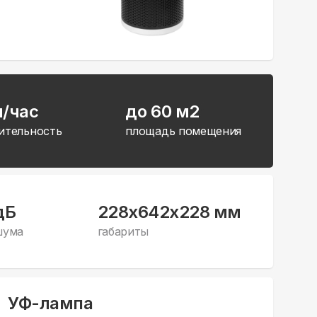
л/час
до 60 м2
ительность
площадь помещения
дБ
228x642x228 мм
шума
габариты
УФ-лампа