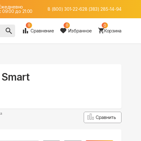
Ежедневно
8 (800) 301-22-62
8 (383) 285-14-94
c 09:00 до 21:00
0
0
0
Сравнение
Избранное
Корзина
0 Smart
²
Сравнить