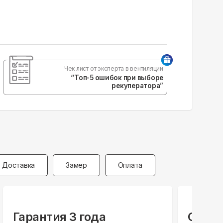
Чек лист от эксперта в вентиляции
“Топ-5 ошибок при выборе
рекуператора”
Доставка
Замер
Оплата
Гарантия 3 года
Специ