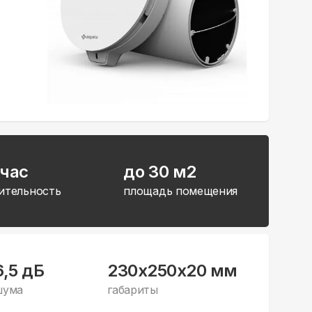
/час
до 30 м2
ительность
площадь помещения
6,5 дБ
230x250x20 мм
шума
габариты