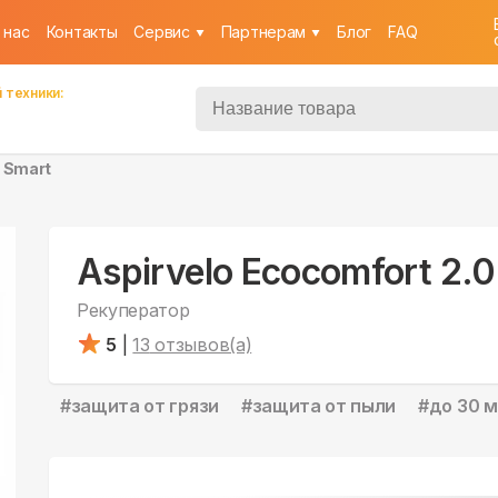
 нас
Контакты
Cервис
Партнерам
Блог
FAQ
 техники:
0 Smart
Aspirvelo Ecocomfort 2.
Рекуператор
5
|
13
отзывов(а)
#
защита от грязи
#
защита от пыли
#
до 30 м