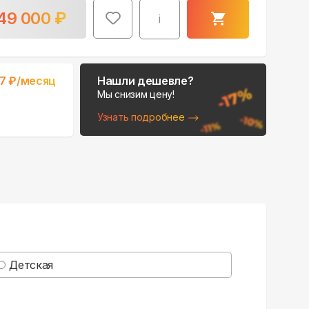
49 000
₽
i
67
₽/месяц
Нашли дешевле?
Мы снизим цену!
Узнать подробнее
Поможем выбрать
место для монтажа:
В Telegram
В WhatsApp
Детская