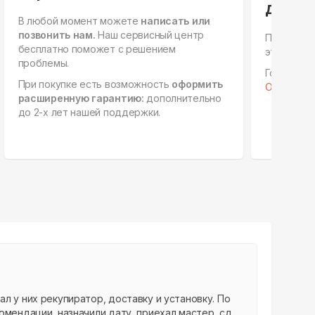
для ю
В любой момент можете
написать или
позвонить нам.
Наш сервисный центр
Персонал
бесплатно поможет с решением
этапах, е
проблемы.
Готовы к 
При покупке есть возможность
оформить
Отправить 
расширенную гарантию:
дополнительно
до 2-х лет нашей поддержки.
л у них рекупиратор, доставку и установку. По
мендации, назначили дату, приехал мастер, сд...