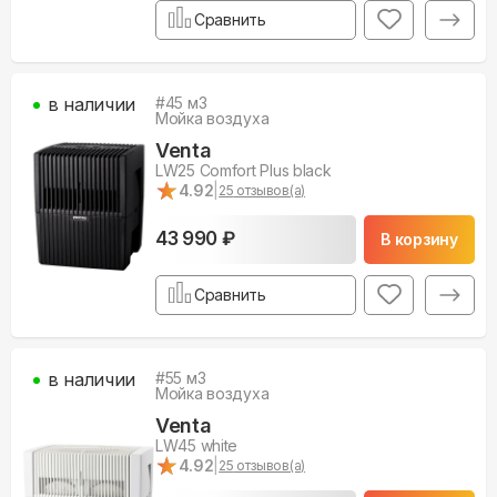
Сравнить
в наличии
#
45
м3
Мойка воздуха
Venta
LW25 Comfort Plus black
★
★
4.92
|
25
отзывов(а)
43 990 ₽
В корзину
Сравнить
в наличии
#
55
м3
Мойка воздуха
Venta
LW45 white
★
★
4.92
|
25
отзывов(а)