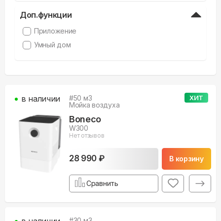
Доп.функции
Приложение
Умный дом
в наличии
#
50
м3
ХИТ
Мойка воздуха
Boneco
W300
Нет отзывов
28 990 ₽
В корзину
Сравнить
в наличии
#
30
м3