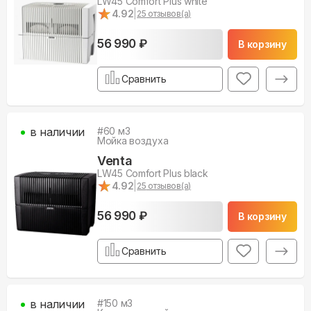
LW45 Comfort Plus white
★
★
4.92
|
25
отзывов(а)
56 990 ₽
В корзину
Сравнить
в наличии
#
60
м3
Мойка воздуха
Venta
LW45 Comfort Plus black
★
★
4.92
|
25
отзывов(а)
56 990 ₽
В корзину
Сравнить
в наличии
#
150
м3