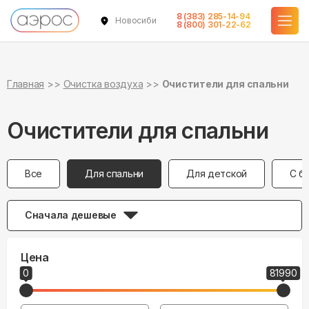
8 (383) 285-14-94
Новосибирск
8 (800) 301-22-62
Главная
Очистка воздуха
Очистители для спальни
Очистители для спальни
Все
Для спальни
Для детской
С б
Сначала дешевые
Цена
0
81990