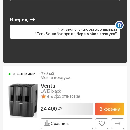
Вперед
Чек-лист от эксперта в вентиляции
“Топ-5 ошибок при выборе мойки воздуха”
в наличии
#
20
м3
Мойка воздуха
Venta
LW15 black
★
★
4.92
|
25
отзывов(а)
24 490 ₽
В корзину
Сравнить