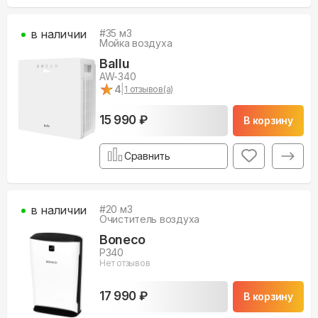
в наличии
#
35
м3
Мойка воздуха
Ballu
AW-340
★
★
4
|
1
отзывов(а)
15 990 ₽
В корзину
Сравнить
в наличии
#
20
м3
Очиститель воздуха
Boneco
P340
Нет отзывов
17 990 ₽
В корзину