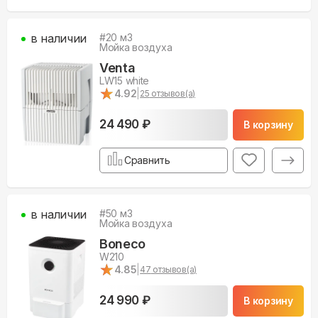
в наличии
#
20
м3
Мойка воздуха
Venta
LW15 white
★
★
4.92
|
25
отзывов(а)
24 490 ₽
В корзину
Сравнить
в наличии
#
50
м3
Мойка воздуха
Boneco
W210
★
★
4.85
|
47
отзывов(а)
24 990 ₽
В корзину