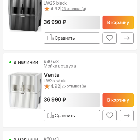
LW25 black
★
★
4.92
|
25
отзывов(а)
36 990 ₽
В корзину
Сравнить
в наличии
#
40
м3
Мойка воздуха
Venta
LW25 white
★
★
4.92
|
25
отзывов(а)
36 990 ₽
В корзину
Сравнить
в наличии
#
60
м3