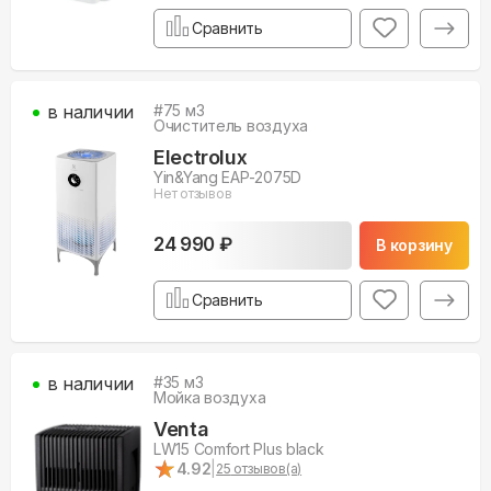
Сравнить
в наличии
#
75
м3
Очиститель воздуха
Electrolux
Yin&Yang EAP-2075D
Нет отзывов
24 990 ₽
В корзину
Сравнить
в наличии
#
35
м3
Мойка воздуха
Venta
LW15 Comfort Plus black
★
★
4.92
|
25
отзывов(а)