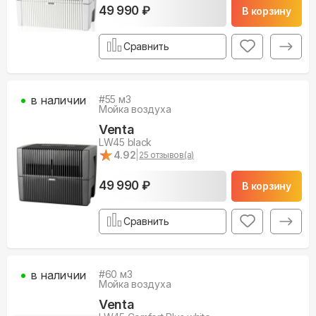
49 990 ₽
В корзину
Сравнить
в наличии
#
55
м3
Мойка воздуха
Venta
LW45 black
★
★
4.92
|
25
отзывов(а)
49 990 ₽
В корзину
Сравнить
в наличии
#
60
м3
Мойка воздуха
Venta