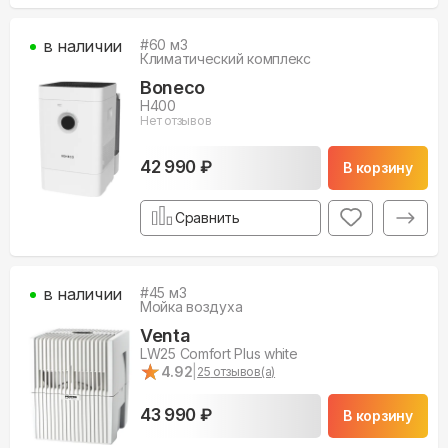
в наличии
#
60
м3
Климатический комплекс
Boneco
H400
Нет отзывов
42 990 ₽
В корзину
Сравнить
в наличии
#
45
м3
Мойка воздуха
Venta
LW25 Comfort Plus white
★
★
4.92
|
25
отзывов(а)
43 990 ₽
В корзину