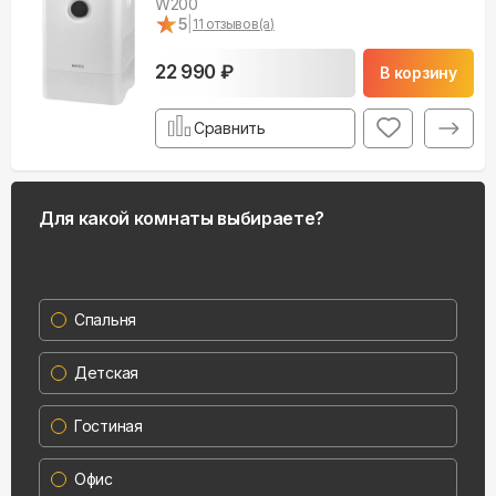
W200
★
★
5
|
11
отзывов(а)
22 990 ₽
В корзину
Сравнить
Для какой комнаты выбираете?
Спальня
Детская
Гостиная
Офис