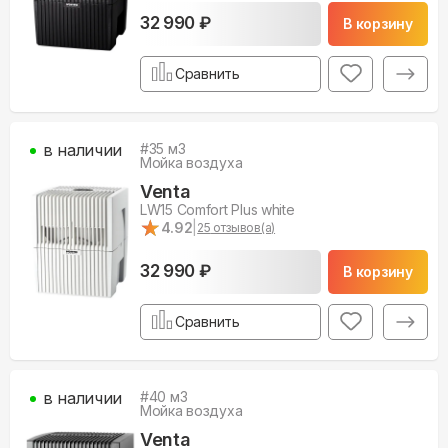
32 990 ₽
В корзину
Сравнить
в наличии
#
35
м3
Мойка воздуха
Venta
LW15 Comfort Plus white
★
★
4.92
|
25
отзывов(а)
32 990 ₽
В корзину
Сравнить
в наличии
#
40
м3
Мойка воздуха
Venta