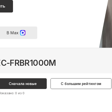
ить
В Max
REC-FRBR1000M
Сначала новые
С большим рейтингом
Показано:
0
из
0