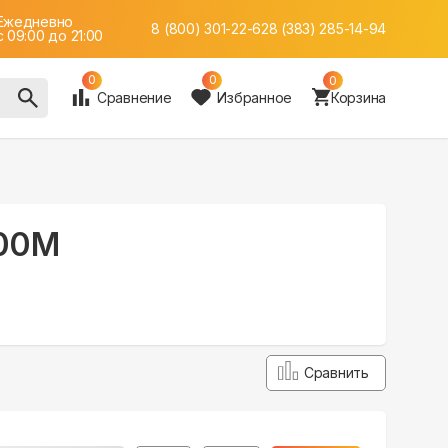
Ежедневно
8 (800) 301-22-62
8 (383) 285-14-94
c 09:00 до 21:00
0
0
0
Сравнение
Избранное
Корзина
000M
Сравнить