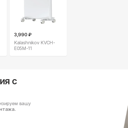
3,990 ₽
Kalashnikov KVCH-
E05M-11
ия с
изируем вашу
нтажа.