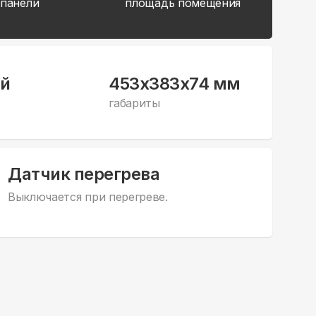
 панели
площадь помещения
й
453x383x74 мм
габариты
Датчик перегрева
Выключается при перегреве.