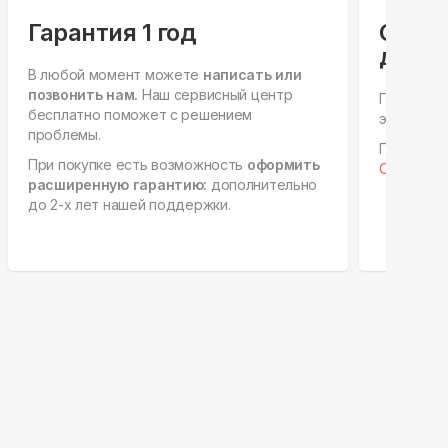
Гарантия 1 год
Спец
для ю
В любой момент можете
написать или
позвонить нам.
Наш сервисный центр
Персонал
бесплатно поможет с решением
этапах, е
проблемы.
Готовы к 
При покупке есть возможность
оформить
Отправить
расширенную гарантию:
дополнительно
до 2-х лет нашей поддержки.