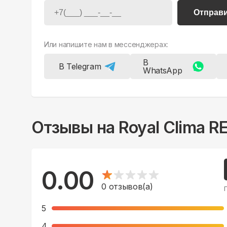
Отправ
Или напишите нам в мессенджерах:
В
В Telegram
WhatsApp
Отзывы на
Royal Clima 
0.00
0
отзывов(а)
5
4