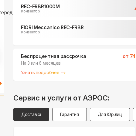
REC-FRBR1000M
Конвектор
FIORI Meccanico REC-FRBR
Конвектор
Беспроцентная рассрочка
от
74
На 3 или 6 месяцев.
Узнать подробнее
Сервис и услуги от АЭРОС:
Доставка
Гарантия
Для Юр.лиц