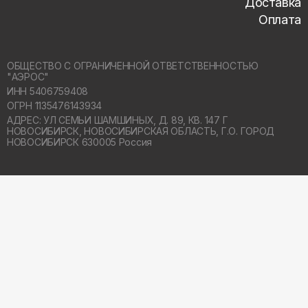
Доставка
Оплата
ОБЩЕСТВО С ОГРАНИЧЕННОЙ ОТВЕТСТВЕННОСТЬЮ
"АЭРОС"
ИНН 5406759408
ОГРН 1135476143934
АДРЕС: УЛ СЕМЬИ ШАМШИНЫХ, Д. 89, КВ. 147 Г
НОВОСИБИРСК,
НОВОСИБИРСКАЯ ОБЛАСТЬ, Г.О. ГОРОД
НОВОСИБИРСК 630005 Россия