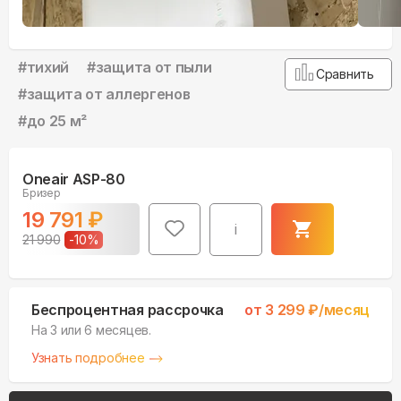
#
тихий
#
защита от пыли
Сравнить
#
защита от аллергенов
#
до 25 м²
Oneair ASP-80
Бризер
19 791
₽
i
21 990
-
10
%
Беспроцентная рассрочка
от
3 299
₽/месяц
На 3 или 6 месяцев.
Узнать подробнее