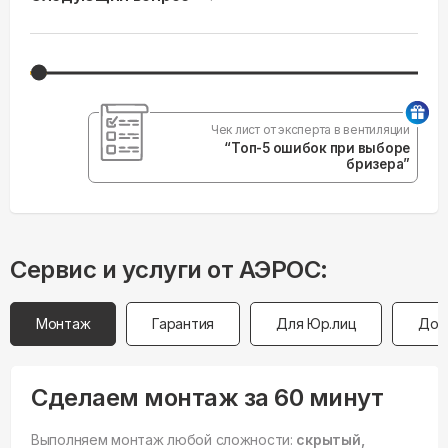
Чек лист от эксперта в вентиляции
“Топ-5 ошибок при выборе
бризера”
Сервис и услуги от АЭРОС:
Монтаж
Гарантия
Для Юр.лиц
Дос
Сделаем монтаж за 60 минут
Выполняем монтаж любой сложности:
скрытый,