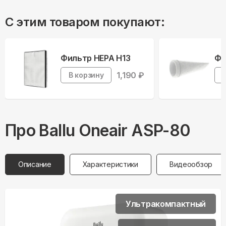
С этим товаром покупают:
Фильтр HEPA H13
Фи
1,190
₽
В корзину
Про
Ballu
Oneair ASP-80
Описание
Характеристики
Видеообзор
Ультракомпактный