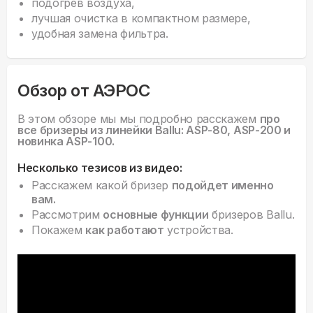
подогрев воздуха,
лучшая очистка в компактном размере,
удобная замена фильтра.
Обзор от АЭРОС
В этом обзоре мы мы подробно расскажем
про
все бризеры из линейки Ballu: ASP-80, ASP-200 и
новинка ASP-100.
Несколько тезисов из видео:
Расскажем какой бризер
подойдет именно
вам.
Рассмотрим
основные функции
бризеров Ballu.
Покажем
как работают
устройства.