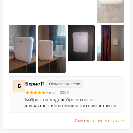
+
52
Борис П.
Отзыв покупателя
Б
★
★
★
★
★
9 июня 2026 г.
Выбрал эту модель бризера из-за
компактности и возможности горизонтальной
установки. В стене уже было готовое
отверстие на 100 мм от застройщика, но с
Смотреть все отзывы
пассивным клапаном и в неу...