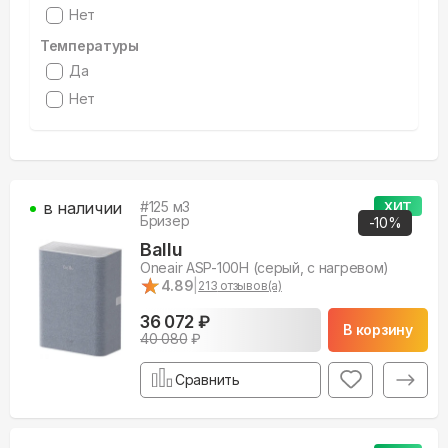
Нет
Температуры
Да
Нет
в наличии
#
125
м3
ХИТ
Бризер
-
10
%
Ballu
Oneair ASP-100H (серый, с нагревом)
★
★
4.89
|
213
отзывов(а)
36 072 ₽
В корзину
40 080
₽
Сравнить