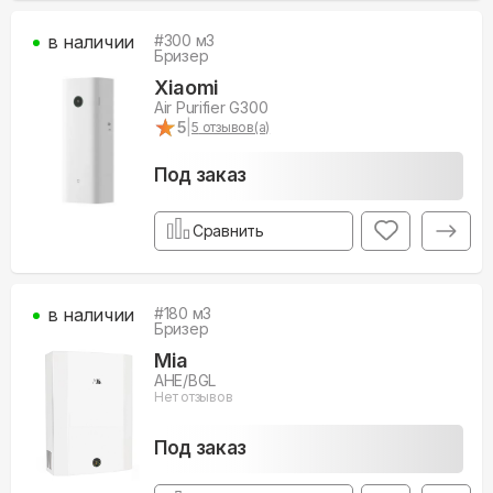
в наличии
#
300
м3
Бризер
Xiaomi
Air Purifier G300
★
★
5
|
5
отзывов(а)
Под заказ
Сравнить
в наличии
#
180
м3
Бризер
Mia
AHE/BGL
Нет отзывов
Под заказ