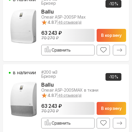
Бризер
-
10
%
Ballu
Oneair ASP-200SP Max
★
★
4.87
|
46
отзывов(а)
63 243 ₽
В корзину
70 270
₽
Сравнить
в наличии
#
200
м3
Бризер
-
10
%
Ballu
Oneair ASP-200SMAX в ткани
★
★
4.87
|
46
отзывов(а)
63 243 ₽
В корзину
70 270
₽
Сравнить