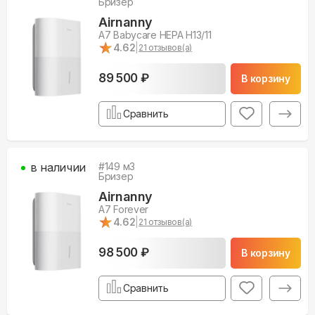
Бризер
Airnanny
A7 Babycare HEPA H13/11
★
★
4.62
|
21
отзывов(а)
89 500 ₽
В корзину
Сравнить
в наличии
#
149
м3
Бризер
Airnanny
A7 Forever
★
★
4.62
|
21
отзывов(а)
98 500 ₽
В корзину
Сравнить