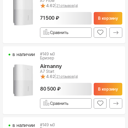
A7 Flow
★
★
4.62
|
21
отзывов(а)
71 500 ₽
В корзину
Сравнить
в наличии
#
149
м3
Бризер
Airnanny
A7 Start
★
★
4.62
|
21
отзывов(а)
80 500 ₽
В корзину
Сравнить
в наличии
#
149
м3