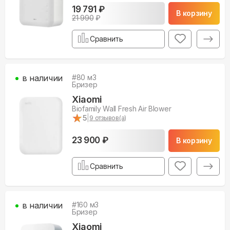
19 791 ₽
В корзину
21 990
₽
Сравнить
в наличии
#
80
м3
Бризер
Xiaomi
Biofamily Wall Fresh Air Blower
★
★
5
|
9
отзывов(а)
23 900 ₽
В корзину
Сравнить
в наличии
#
160
м3
Бризер
Xiaomi