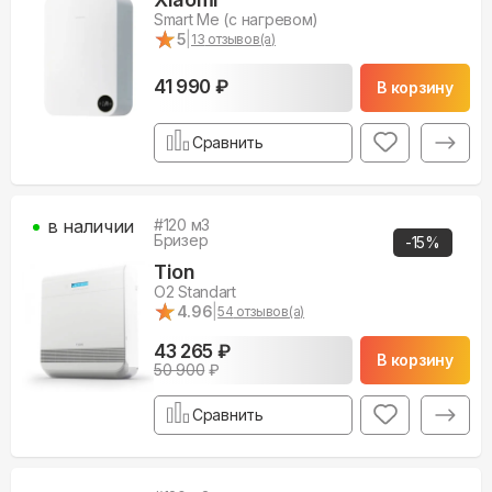
Smart Me (с нагревом)
★
★
5
|
13
отзывов(а)
41 990 ₽
В корзину
Сравнить
в наличии
#
120
м3
Бризер
-
15
%
Tion
O2 Standart
★
★
4.96
|
54
отзывов(а)
43 265 ₽
В корзину
50 900
₽
Сравнить