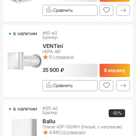
Сравнить
в наличии
#
60
м3
Бризер
VENTini
HEPA-AIR
★
★
5
|
1
отзывов(а)
35 900 ₽
В корзину
Сравнить
в наличии
#
125
м3
Бризер
-
10
%
Ballu
Oneair ASP-100WH (белый, с нагревом)
★
★
4.89
|
213
отзывов(а)