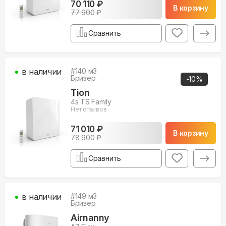
70 110 ₽
В корзину
77 900
₽
Сравнить
в наличии
#
140
м3
Бризер
-
10
%
Tion
4s TS Family
Нет отзывов
71 010 ₽
В корзину
78 900
₽
Сравнить
в наличии
#
149
м3
Бризер
Airnanny