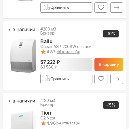
Сравнить
в наличии
#
200
м3
Бризер
-
10
%
Ballu
Oneair ASP-200SW в ткани
★
★
4.87
|
46
отзывов(а)
57 222 ₽
В корзину
63 580
₽
Сравнить
в наличии
#
120
м3
Бризер
-
15
%
Tion
O2 Next
★
★
4.96
|
54
отзывов(а)