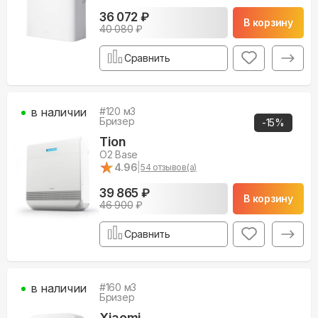
36 072 ₽
В корзину
40 080
₽
Сравнить
в наличии
#
120
м3
Бризер
-
15
%
Tion
O2 Base
★
★
4.96
|
54
отзывов(а)
39 865 ₽
В корзину
46 900
₽
Сравнить
в наличии
#
160
м3
Бризер
Xiaomi