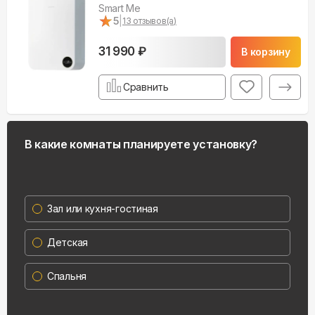
Smart Me
★
★
5
|
13
отзывов(а)
31 990 ₽
В корзину
Сравнить
В какие комнаты планируете установку?
Зал или кухня-гостиная
Детская
Спальня