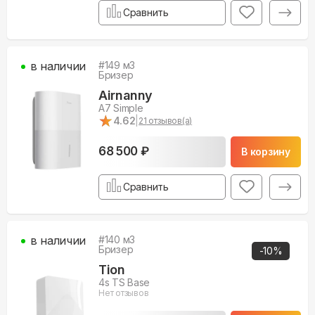
Сравнить
в наличии
#
149
м3
Бризер
Airnanny
A7 Simple
★
★
4.62
|
21
отзывов(а)
68 500 ₽
В корзину
Сравнить
в наличии
#
140
м3
Бризер
-
10
%
Tion
4s TS Base
Нет отзывов