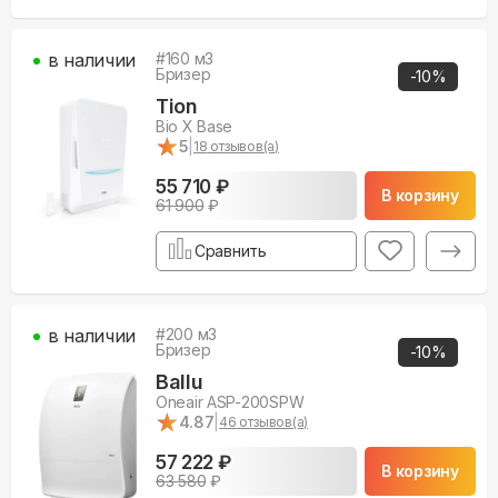
в наличии
#
160
м3
Бризер
-
10
%
Tion
Bio X Base
★
★
5
|
18
отзывов(а)
55 710 ₽
В корзину
61 900
₽
Сравнить
в наличии
#
200
м3
Бризер
-
10
%
Ballu
Oneair ASP-200SPW
★
★
4.87
|
46
отзывов(а)
57 222 ₽
В корзину
63 580
₽