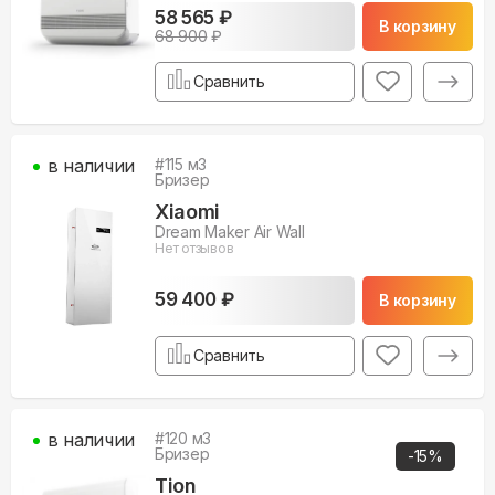
58 565 ₽
В корзину
68 900
₽
Сравнить
в наличии
#
115
м3
Бризер
Xiaomi
Dream Maker Air Wall
Нет отзывов
59 400 ₽
В корзину
Сравнить
в наличии
#
120
м3
Бризер
-
15
%
Tion