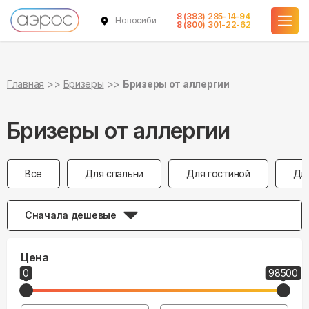
8 (383) 285-14-94
Новосибирск
8 (800) 301-22-62
Главная
Бризеры
Бризеры от аллергии
Бризеры от аллергии
Все
Для спальни
Для гостиной
Дл
Сначала дешевые
Цена
0
98500