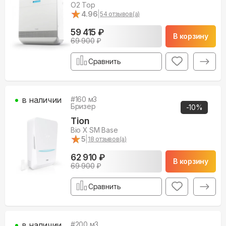
O2 Top
★
★
4.96
|
54
отзывов(а)
59 415 ₽
В корзину
69 900
₽
Сравнить
в наличии
#
160
м3
Бризер
-
10
%
Tion
Bio X SM Base
★
★
5
|
18
отзывов(а)
62 910 ₽
В корзину
69 900
₽
Сравнить
в наличии
#
200
м3