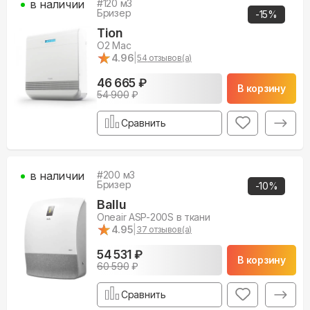
в наличии
#
120
м3
Бризер
-
15
%
Tion
O2 Mac
★
★
4.96
|
54
отзывов(а)
46 665 ₽
В корзину
54 900
₽
Сравнить
в наличии
#
200
м3
Бризер
-
10
%
Ballu
Oneair ASP-200S в ткани
★
★
4.95
|
37
отзывов(а)
54 531 ₽
В корзину
60 590
₽
Сравнить