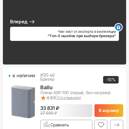
Вперед
Чек-лист от эксперта в вентиляции
“Топ-5 ошибок при выборе бризера”
в наличии
#
125
м3
Бризер
-
10
%
Ballu
Oneair ASP-100 (серый, без нагрева)
★
★
4.89
|
213
отзывов(а)
33 831 ₽
В корзину
37 590
₽
Сравнить