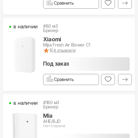
Сравнить
в наличии
#
80
м3
Бризер
Xiaomi
Mijia Fresh Air Blower C1
★
★
5
|
8
отзывов(а)
Под заказ
Сравнить
в наличии
#
180
м3
Бризер
Mia
AHE/BJD
Нет отзывов