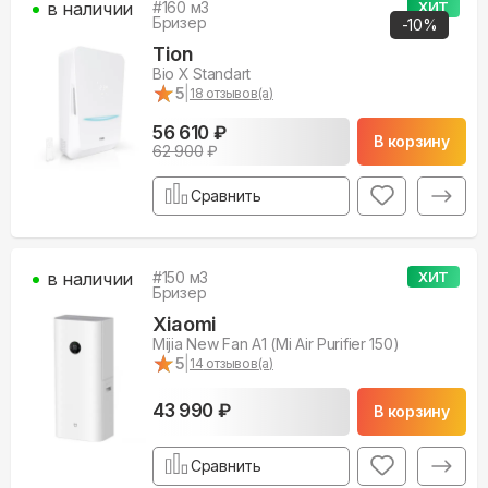
в наличии
#
160
м3
ХИТ
Бризер
-
10
%
Tion
Bio X Standart
★
★
5
|
18
отзывов(а)
56 610 ₽
В корзину
62 900
₽
Сравнить
в наличии
#
150
м3
ХИТ
Бризер
Xiaomi
Mijia New Fan A1 (Mi Air Purifier 150)
★
★
5
|
14
отзывов(а)
43 990 ₽
В корзину
Сравнить