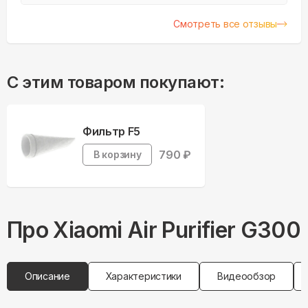
всё объяснили, подобрали подходящий для
моей квартиры. В выборе даты и времени
Смотреть все отзывы
подстроились под мои возм...
С этим товаром покупают:
Фильтр F5
790
₽
В корзину
Про
Xiaomi
Air Purifier G300
Описание
Характеристики
Видеообзор