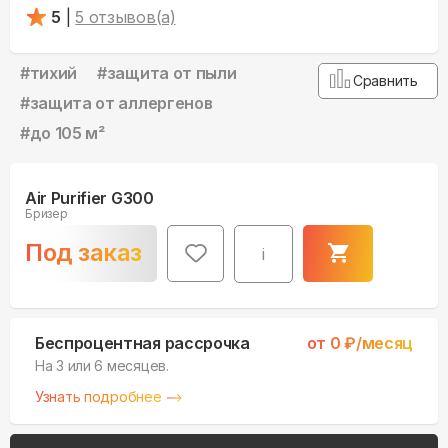
5
|
5
отзывов(а)
#
тихий
#
защита от пыли
Сравнить
#
защита от аллергенов
#
до 105 м²
Air Purifier G300
Бризер
Под заказ
i
Беспроцентная рассрочка
от
0
₽/месяц
На 3 или 6 месяцев.
Узнать подробнее