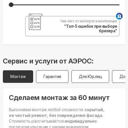
Чек лист от эксперта в вентиляции
“Топ-5 ошибок при выборе
бризера”
Сервис и услуги от АЭРОС:
Монтаж
Гарантия
Для Юр.лиц
Дос
Сделаем монтаж за 60 минут
Выполняем монтаж любой сложности:
скрытый,
на чистый ремонт, без повреждения фасада.
Стоимость рассчитывается
индивидуально
после консультации с нашим инженером.