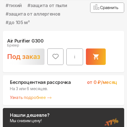
#
тихий
#
защита от пыли
Сравнить
#
защита от аллергенов
#
до 105 м²
Air Purifier G300
Бризер
Под заказ
i
Беспроцентная рассрочка
от
0
₽/месяц
На 3 или 6 месяцев.
Узнать подробнее
Нашли дешевле?
Мы снизим цену!