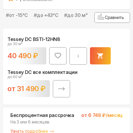
#
от -15°С
#
до +43°С
#
до 30 м²
Сравнить
Tessey DC BSTI-12HN8
до 30 м²
40 490
₽
i
Tessey DC все комплектации
до 60 м²
от
31 490
₽
Беспроцентная рассрочка
от
6 748
₽/месяц
На 3 или 6 месяцев.
Узнать подробнее