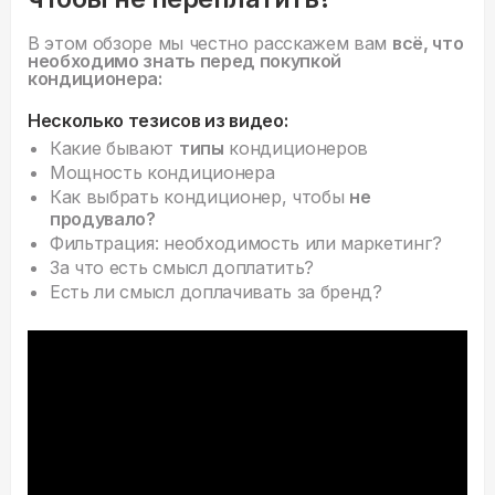
В этом обзоре мы честно расскажем вам
всё, что
необходимо знать перед покупкой
кондиционера:
Несколько тезисов из видео:
Какие бывают
типы
кондиционеров
Мощность кондиционера
Как выбрать кондиционер, чтобы
не
продувало?
Фильтрация: необходимость или маркетинг?
За что есть смысл доплатить?
Есть ли смысл доплачивать за бренд?