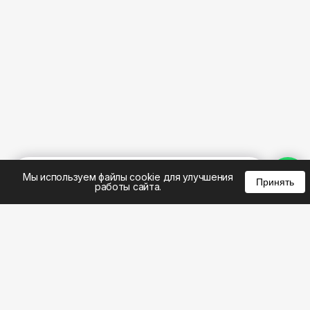
%
0
0
0
Мы используем файлы cookie для улучшения
Принять
работы сайта.
8 (383) 285-14-94
8 (800) 301-22-62
WhatsApp: 8 (999) 833-22-62