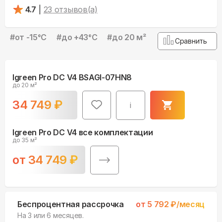
4.7
|
23
отзывов(а)
#
от -15°С
#
до +43°С
#
до 20 м²
Сравнить
Igreen Pro DC V4 BSAGI-07HN8
до 20 м²
34 749
₽
i
Igreen Pro DC V4 все комплектации
до 35 м²
от
34 749
₽
Беспроцентная рассрочка
от
5 792
₽/месяц
На 3 или 6 месяцев.