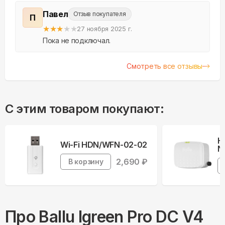
Павел
Отзыв покупателя
П
★
★
★
★
★
27 ноября 2025 г.
Пока не подключал.
Смотреть все отзывы
С этим товаром покупают:
Н
Wi-Fi HDN/WFN-02-02
N
2,690
₽
В корзину
Про
Ballu
Igreen Pro DC V4