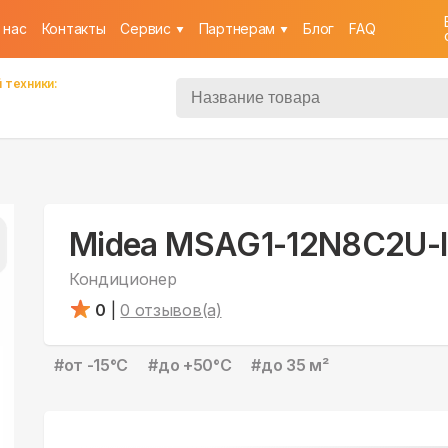
 нас
Контакты
Cервис
Партнерам
Блог
FAQ
 техники:
Midea MSAG1-12N8C2U-I
Кондиционер
0
|
0
отзывов(а)
#
от -15°С
#
до +50°С
#
до 35 м²