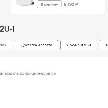
9,190
₽
В корзину
2U-I
зор
Доставка и оплата
Документация
ная модель кондиционеров со