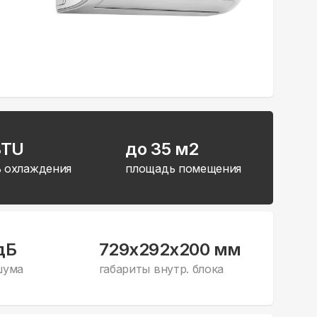
BTU
до 35 м2
 охлаждения
площадь помещения
дБ
729x292x200 мм
шума
габариты внутр. блока