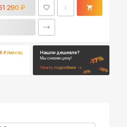
51 290
₽
i
Поможем выбрать
8
₽/месяц
Нашли дешевле?
место для монтажа:
Мы снизим цену!
В Telegram
Узнать подробнее
В WhatsApp