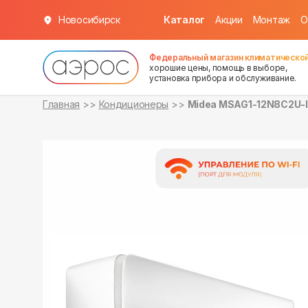
Новосибирск
Каталог
Акции
Монтаж
О
в наличии
в наличии
Федеральный магазин климатической
хорошие цены, помощь в выборе,
установка прибора и обслуживание.
Главная
Кондиционеры
Midea MSAG1-12N8C2U-I