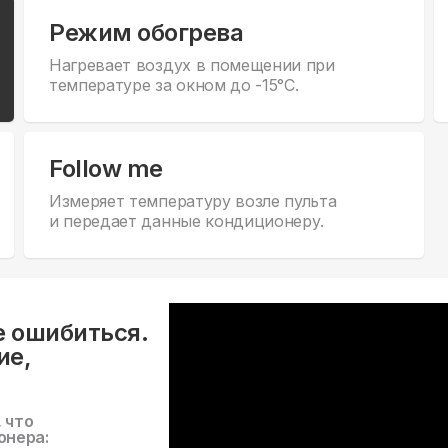
Режим обогрева
Нагревает воздух в помещении при
температуре за окном до -15°С.
Follow me
Измеряет температуру возле пульта
и передает данные кондиционеру.
е ошибиться.
ие,
, что
онера: