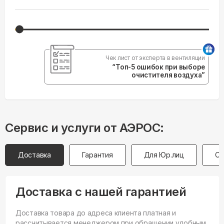
Чек лист от эксперта в вентиляции
“Топ-5 ошибок при выборе
очистителя воздуха”
Сервис и услуги от АЭРОС:
Доставка
Гарантия
Для Юр.лиц
Оп
Доставка с нашей гарантией
Доставка товара до адреса клиента платная и
рассчитывается менеджером при обращении удобным