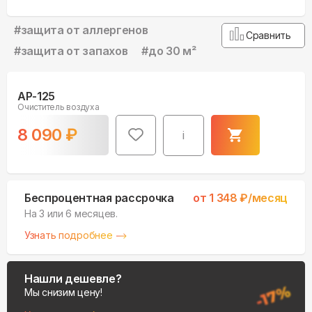
#
защита от аллергенов
Сравнить
#
защита от запахов
#
до 30 м²
AP-125
Очиститель воздуха
8 090
₽
i
Беспроцентная рассрочка
от
1 348
₽/месяц
На 3 или 6 месяцев.
Узнать подробнее
Нашли дешевле?
Мы снизим цену!