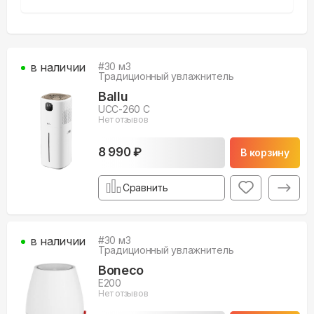
в наличии
#
30
м3
Традиционный увлажнитель
Ballu
UCC-260 C
Нет отзывов
8 990 ₽
В корзину
Сравнить
в наличии
#
30
м3
Традиционный увлажнитель
Boneco
E200
Нет отзывов