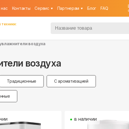
 нас
Контакты
Cервис
Партнерам
Блог
FAQ
 техники:
увлажнители воздуха
ители воздуха
Традиционные
С ароматизацией
енные
чии
в наличии