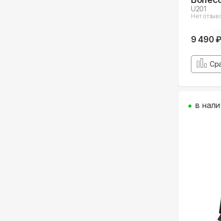
U201
Нет отзыв
9 490 
Ср
в нали