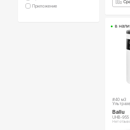
Ср
Приложение
в нали
#
40
м3
Ультраз
Ballu
UHB-955
Нет отзыв