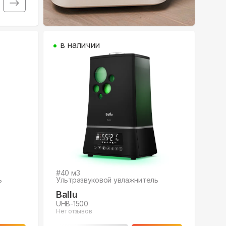
в наличии
#
40
м3
ь
Ультразвуковой увлажнитель
Ballu
UHB-1500
Нет отзывов