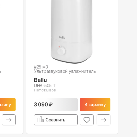
#
25
м3
ь
Ультразвуковой увлажнитель
Ballu
UHB-505 T
Нет отзывов
3 090 ₽
рзину
В корзину
Сравнить