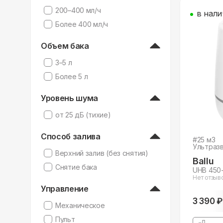
200–400 мл/ч
в нали
Более 400 мл/ч
Объем бака
3–5 л
Более 5 л
Уровень шума
от 25 дБ (тихие)
Способ залива
#
25
м3
Ультраз
Верхний залив (без снятия)
Ballu
Снятие бака
UHB 450
Нет отзыв
Управление
3 390 ₽
Механическое
Пульт