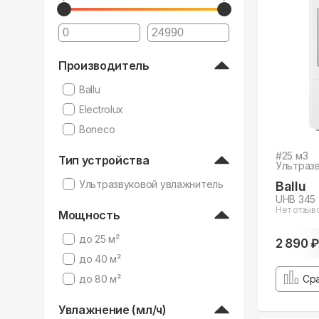
Производитель
Ballu
Electrolux
Boneco
#
25
м3
Тип устройства
Ультраз
Ультразвуковой увлажнитель
Ballu
UHB 345
Нет отзыв
Мощность
до 25 м²
2 890 ₽
до 40 м²
до 80 м²
Ср
Увлажнение (мл/ч)