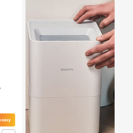
ь
рзину