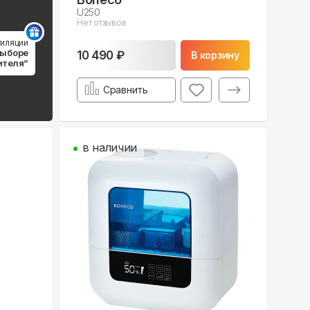
U250
Нет отзывов
тиляции
выборе
10 490 ₽
В корзину
ителя”
Сравнить
в наличии