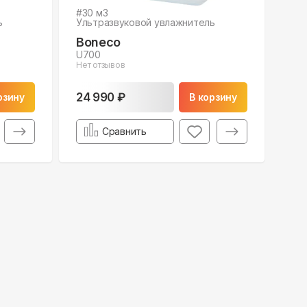
#
30
м3
ь
Ультразвуковой увлажнитель
Boneco
U700
Нет отзывов
24 990 ₽
рзину
В корзину
Сравнить