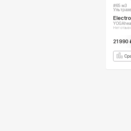
#
65
м3
Ультраз
Electro
YOGAheal
Нет отзыв
21 990 
Ср