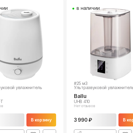
чии
в наличии
#
25
м3
вуковой увлажнитель
Ультразвуковой увлажнител
Ballu
-T
UHB 410
ов
Нет отзывов
3 990 ₽
В корзину
В ко