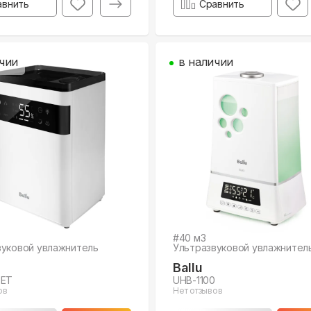
авнить
Сравнить
чии
в наличии
#
40
м3
вуковой увлажнитель
Ультразвуковой увлажнител
Ballu
 ET
UHB-1100
ов
Нет отзывов