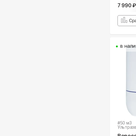
7 990 ₽
Ср
в нали
#
50
м3
Ультраз
Bonec