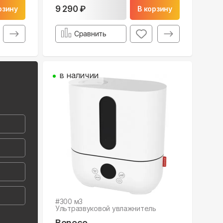
9 290 ₽
рзину
В корзину
Сравнить
в наличии
#
300
м3
Ультразвуковой увлажнитель
Boneco