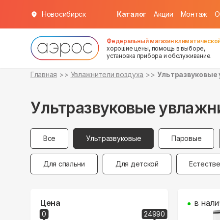
Новосибирск
Каталог
Акции
Монтаж
О
Федеральный магазин климатической
хорошие цены, помощь в выборе,
установка прибора и обслуживание.
Главная
Увлажнители воздуха
Ультразвуковые 
Ультразвуковые увлажн
Все
Ультразвуковые
Паровые
Для спальни
Для детской
Естеств
Цена
в нали
0
24990