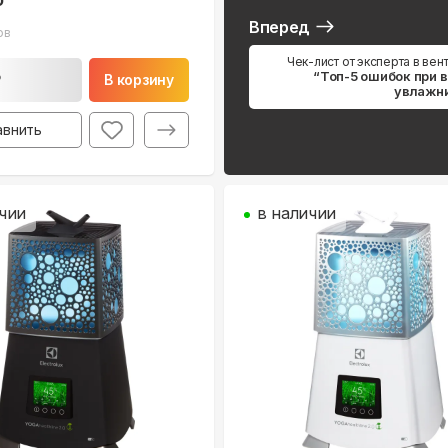
Вперед
ов
Чек-лист от эксперта в вен
“Топ-5 ошибок при 
₽
В корзину
увлажн
авнить
чии
в наличии