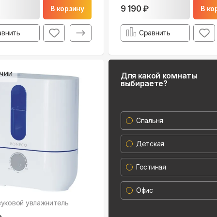
9 190 ₽
В корзину
В ко
авнить
Сравнить
чии
Для какой комнаты
выбираете?
Спальня
Детская
Гостиная
Офис
вуковой увлажнитель
o