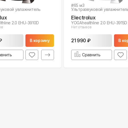
#
65
м3
вуковой увлажнитель
Ультразвуковой увлажнител
lux
Electrolux
thline 2.0 EHU-3910D
YOGAhealthline 2.0 EHU-3915D
ов
Нет отзывов
₽
21 990 ₽
В корзину
В ко
авнить
Сравнить