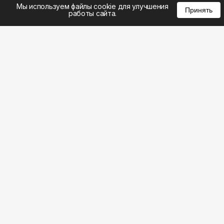
%
0
0
0
Мы используем файлы cookie для улучшения
Принять
работы сайта.
8 (383) 285-14-94
8 (800) 301-22-62
WhatsApp: 8 (999) 833-22-62
info@aeros.su
Политика конфиденциальности
ул. Галущака, 2а, офис 17 Вход с торца здания со
стороны ул. Нарымская, «АЭРОС» Метро
Гагаринская
Честные обзоры на климатическую технику: