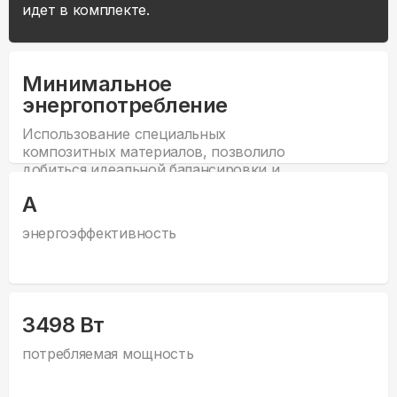
идет в комплекте.
Минимальное
энергопотребление
Использование специальных
композитных материалов, позволило
добиться идеальной балансировки и
минимального веса лопастей, что
А
дает низкие характеристики
электрозатрат.
энергоэффективность
3498 Вт
потребляемая мощность