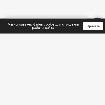
%
0
0
0
Мы используем файлы cookie для улучшения
Принять
работы сайта.
8 (383) 285-14-94
8 (800) 301-22-62
WhatsApp: 8 (999) 833-22-62
info@aeros.su
Политика конфиденциальности