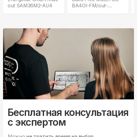
out SAM36M2-AI/4
BA4OI-FM/out-
36HN8/EU
Бесплатная консультация
с экспертом
Можно
не тратить время на выбор.