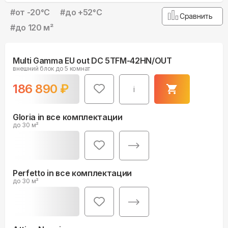
#
от -20°С
#
до +52°С
Сравнить
#
до 120 м²
Multi Gamma EU out DC 5TFM-42HN/OUT
внешний блок до 5 комнат
186 890
₽
i
Gloria in все комплектации
до 30 м²
Perfetto in все комплектации
до 30 м²