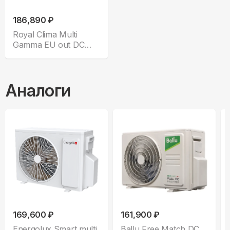
186,890 ₽
Royal Clima Multi
Gamma EU out DC
5TFM-42HN/OUT
Аналоги
169,600 ₽
161,900 ₽
Energolux Smart multi
Ballu Free Match DC