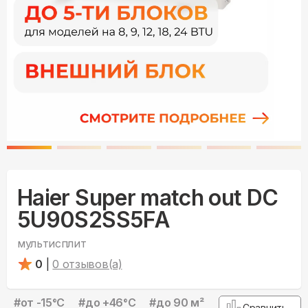
Haier Super match out DC
5U90S2SS5FA
мультисплит
0
|
0
отзывов(а)
#
от -15°С
#
до +46°С
#
до 90 м²
Сравнить