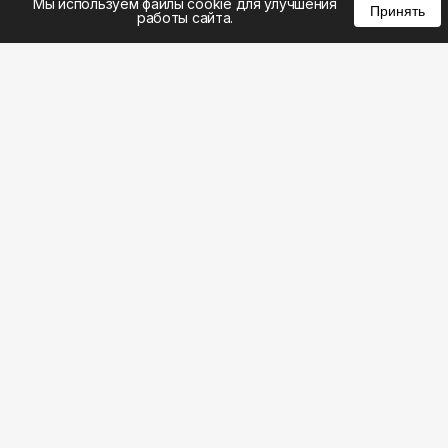
Мы используем файлы cookie для улучшения
Принять
работы сайта.
8 (383) 285-14-94
8 (800) 301-22-62
WhatsApp: 8 (999) 833-22-62
info@aeros.su
Политика конфиденциальности
ул. Галущака, 2а, офис 17 Вход с торца здания со
стороны ул. Нарымская, «АЭРОС» Метро
Гагаринская
Честные обзоры на климатическую технику: