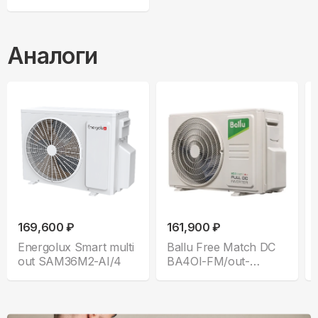
Аналоги
169,600 ₽
161,900 ₽
Energolux Smart multi
Ballu Free Match DC
out SAM36M2-AI/4
BA4OI-FM/out-
36HN8/EU