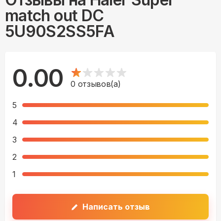
match out DC
5U90S2SS5FA
0.00
0
отзывов(а)
5
4
3
2
1
Написать отзыв