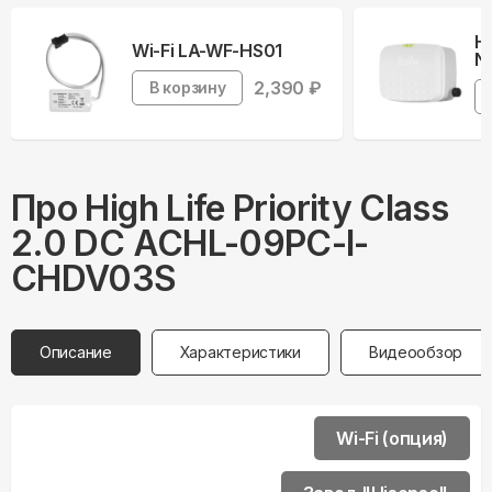
Н
Wi-Fi LA-WF-HS01
Ne
2,390
₽
В корзину
Про
High Life
Priority Class
2.0 DC ACHL-09PС-I-
CHDV03S
Описание
Характеристики
Видеообзор
Wi-Fi (опция)