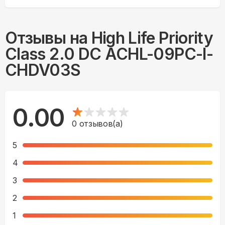
Отзывы на
High Life Priority
Class 2.0 DC ACHL-09PС-I-
CHDV03S
0.00
0
отзывов(а)
5
4
3
2
1