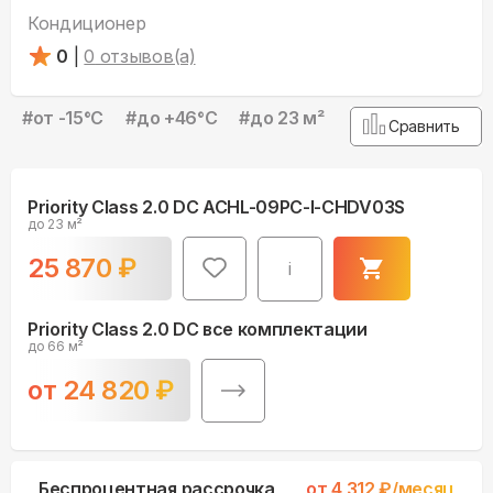
Кондиционер
0
|
0
отзывов(а)
#
от -15°С
#
до +46°С
#
до 23 м²
Сравнить
Priority Class 2.0 DC ACHL-09PС-I-CHDV03S
до 23 м²
25 870
₽
i
Priority Class 2.0 DC все комплектации
до 66 м²
от
24 820
₽
Беспроцентная рассрочка
от
4 312
₽/месяц