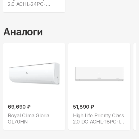
2.0 ACHL-24PC-
CHDV03S
Аналоги
69,690 ₽
51,890 ₽
Royal Clima Gloria
High Life Priority Class
GL70HN
2.0 DC ACHL-18PС-I-
CHDV03S