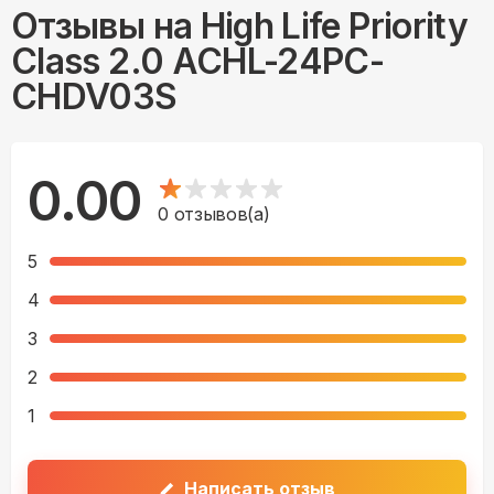
Отзывы на
High Life Priority
Class 2.0 ACHL-24PC-
CHDV03S
0.00
0
отзывов(а)
5
4
3
2
1
Написать отзыв