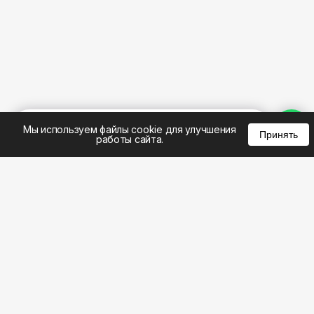
%
0
0
0
Мы используем файлы cookie для улучшения
Принять
работы сайта.
8 (383) 285-14-94
8 (800) 301-22-62
WhatsApp: 8 (999) 833-22-62
info@aeros.su