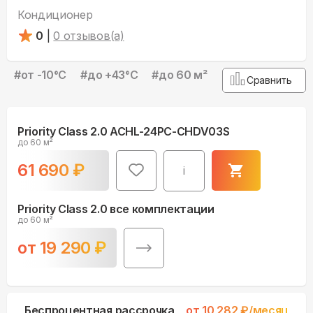
Кондиционер
0
|
0
отзывов(а)
#
от -10°С
#
до +43°С
#
до 60 м²
Сравнить
Priority Class 2.0 ACHL-24PC-CHDV03S
до 60 м²
61 690
₽
i
Priority Class 2.0 все комплектации
до 60 м²
от
19 290
₽
Беспроцентная рассрочка
от
10 282
₽/месяц