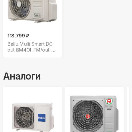
118,799 ₽
Ballu Multi Smart DC
out BM4OI-FM/out-
28HN8_V1/EU
Аналоги