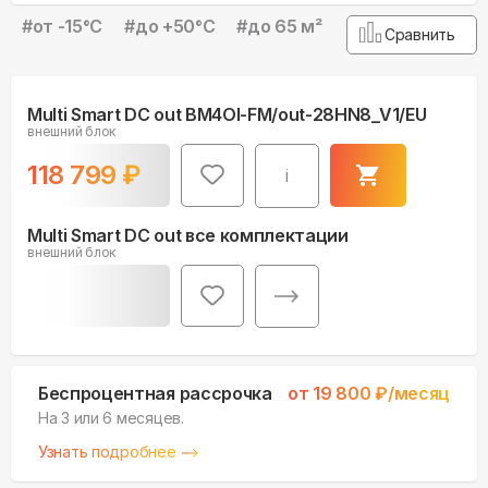
#
от -15°С
#
до +50°С
#
до 65 м²
Сравнить
Multi Smart DC out BM4OI-FM/out-28HN8_V1/EU
внешний блок
118 799
₽
i
Multi Smart DC out все комплектации
внешний блок
Беспроцентная рассрочка
от
19 800
₽/месяц
На 3 или 6 месяцев.
Узнать подробнее