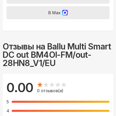
В Max
Отзывы на
Ballu Multi Smart
DC out BM4OI-FM/out-
28HN8_V1/EU
0.00
0
отзывов(а)
5
4