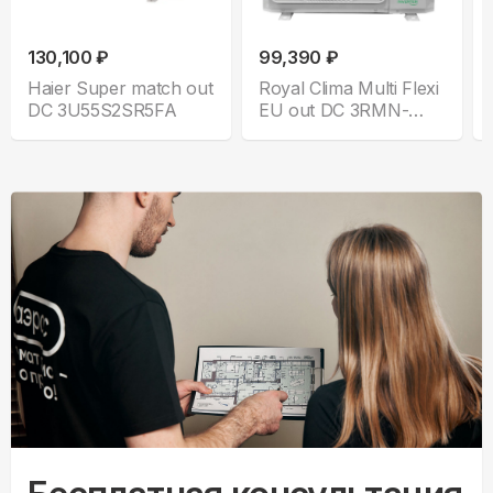
130,100 ₽
99,390 ₽
Haier Super match out
Royal Clima Multi Flexi
DC 3U55S2SR5FA
EU out DC 3RMN-
21HN/OUT