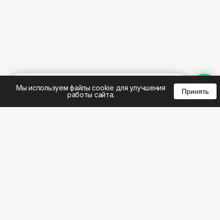
%
0
0
0
Мы используем файлы cookie для улучшения
Принять
работы сайта.
8 (383) 285-14-94
8 (800) 301-22-62
WhatsApp: 8 (999) 833-22-62