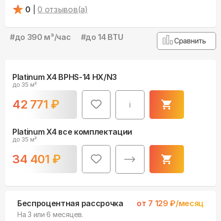
0
|
0
отзывов(а)
#
до 390 м³/чаc
#
до 14 BTU
Сравнить
Platinum X4 BPHS-14 HX/N3
до 35 м²
42 771
₽
i
Platinum X4 все комплектации
до 35 м²
34 401
₽
Беспроцентная рассрочка
от
7 129
₽/месяц
На 3 или 6 месяцев.