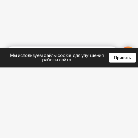
%
0
0
0
Мы используем файлы cookie для улучшения
Принять
работы сайта.
8 (383) 285-14-94
8 (800) 301-22-62
WhatsApp: 8 (999) 833-22-62
info@aeros.su