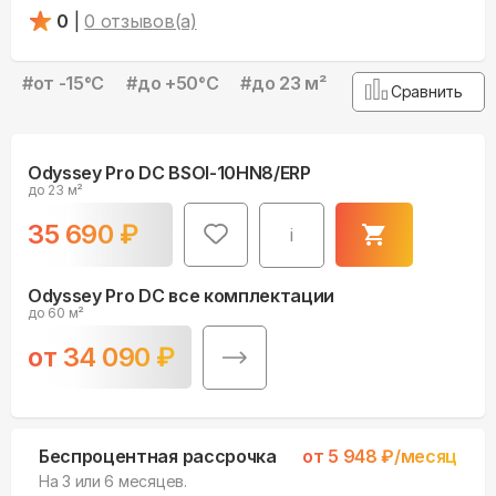
0
|
0
отзывов(а)
#
от -15°С
#
до +50°С
#
до 23 м²
Сравнить
Odyssey Pro DC BSOI-10HN8/ERP
до 23 м²
35 690
₽
i
Odyssey Pro DC все комплектации
до 60 м²
от
34 090
₽
Беспроцентная рассрочка
от
5 948
₽/месяц
На 3 или 6 месяцев.