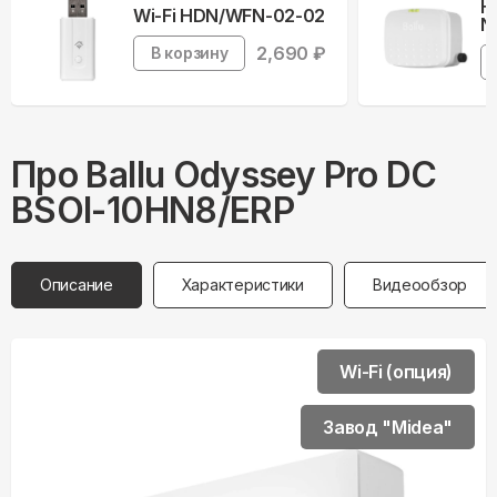
Н
Wi-Fi HDN/WFN-02-02
N
2,690
₽
В корзину
Про
Ballu
Odyssey Pro DC
BSOI-10HN8/ERP
Описание
Характеристики
Видеообзор
Wi-Fi (опция)
Завод "Midea"