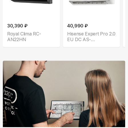
30,390 ₽
40,990 ₽
Royal Clima RC-
Hisense Expert Pro 2.0
AN22HN
EU DC AS-
10UW4RLCHC00