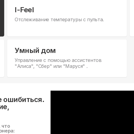
I-Feel
Отслеживание температуры с пульта.
Умный дом
Управление с помощью ассистентов
"Алиса", "Сбер" или "Маруся" .
е ошибиться.
ие,
, что
онера: