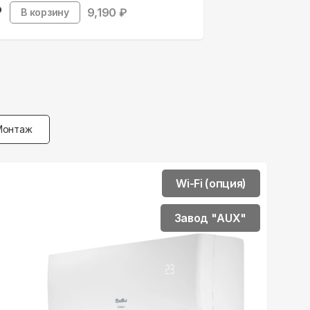
9,190
₽
В корзину
Монтаж
Wi-Fi (опция)
Завод "AUX"