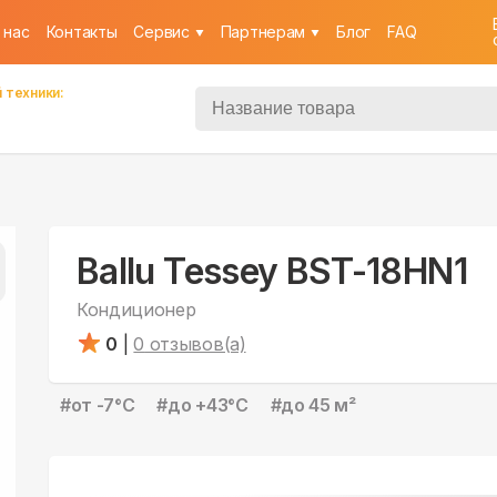
 нас
Контакты
Cервис
Партнерам
Блог
FAQ
 техники:
Ballu Tessey BST-18HN1
Кондиционер
0
|
0
отзывов(а)
#
от -7°С
#
до +43°С
#
до 45 м²