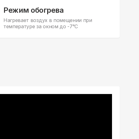
Режим обогрева
Нагревает воздух в помещении при
температуре за окном до -7°С