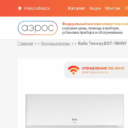
Новосибирск
Каталог
Акции
Монтаж
О
в наличии
в наличии
Федеральный магазин климатической
хорошие цены, помощь в выборе,
установка прибора и обслуживание.
Главная
Кондиционеры
Ballu Tessey BST-18HN1