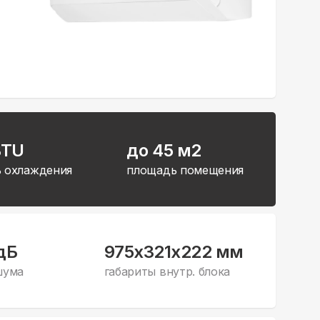
BTU
до 45 м2
 охлаждения
площадь помещения
дБ
975x321x222 мм
шума
габариты внутр. блока