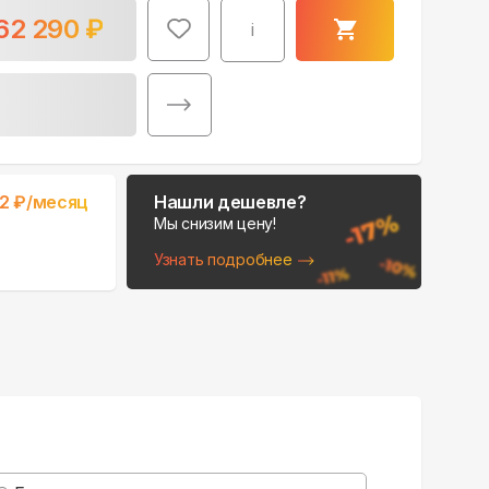
62 290
₽
i
Поможем выбрать
82
₽/месяц
Нашли дешевле?
место для монтажа:
Мы снизим цену!
В Telegram
Узнать подробнее
В WhatsApp