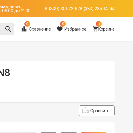
Ежедневно
8 (800) 301-22-62
8 (383) 285-14-94
c 09:00 до 21:00
0
0
0
Сравнение
Избранное
Корзина
N8
Сравнить