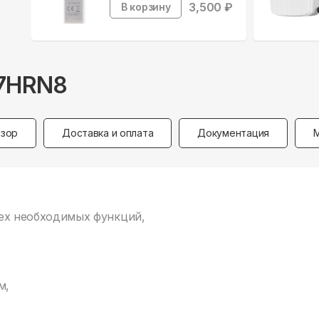
3,500
₽
В корзину
07HRN8
зор
Доставка и оплата
Документация
всех необходимых функций,
м,