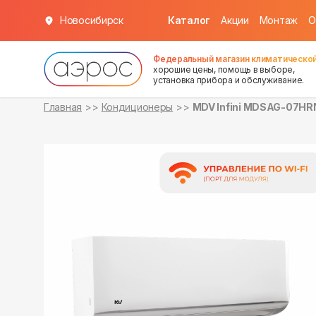
Новосибирск
Каталог
Акции
Монтаж
О
в наличии
в наличии
Федеральный магазин климатической
хорошие цены, помощь в выборе,
установка прибора и обслуживание.
Главная
Кондиционеры
MDV Infini MDSAG-07HR