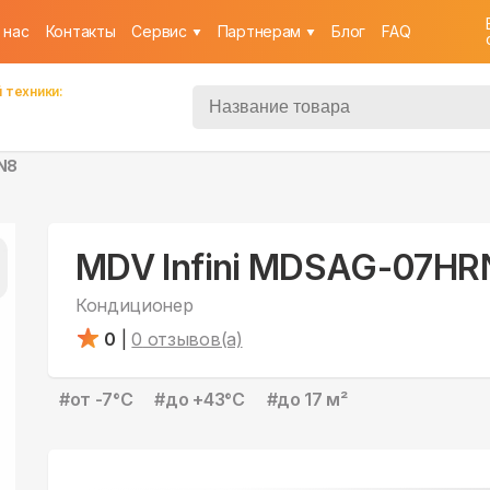
 нас
Контакты
Cервис
Партнерам
Блог
FAQ
 техники:
N8
MDV Infini MDSAG-07HR
Кондиционер
0
|
0
отзывов(а)
#
от -7°С
#
до +43°С
#
до 17 м²