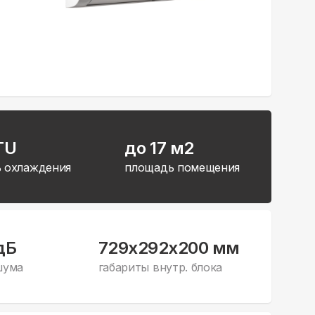
TU
до 17 м2
 охлаждения
площадь помещения
дБ
729x292x200 мм
шума
габариты внутр. блока