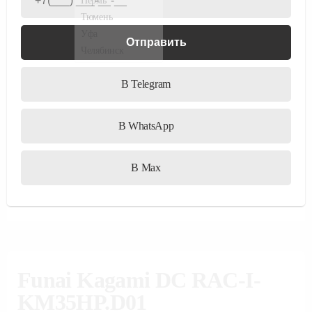
Funai Kagami DC RAC-I-
KM35HP.D01