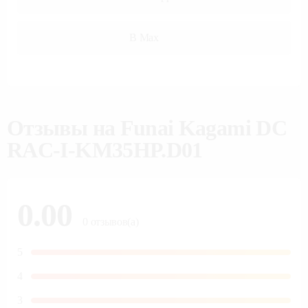
В Max
Отзывы на
Funai Kagami DC
RAC-I-KM35HP.D01
0.00
0
отзывов(а)
5
4
3