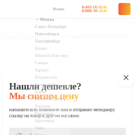
8 (495) 185-02-02
Москва
в наличии
в наличии
8 (800) 301-22-62
Главная
Кондиционеры
Funai Kagami DC RAC-I-KM35HP.D01