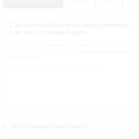
Монтаж кондиционеров
Доставка
Замер
Гара
Сделаем профессиональный монтаж
уже на следующий день
Перед монтажом
сделаем выезд с замером
и порекомендуем
лучшее место для размещения, а также
предоставим подробную
смету с ценами
Свяжитесь с нами, чтобы узнать точную стоимость.
С этим товаром покупают: