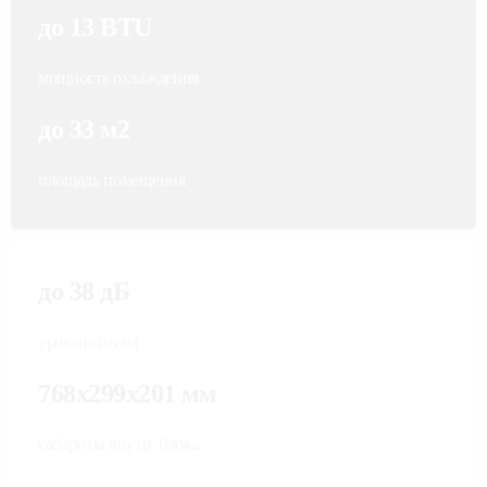
до 13 BTU
мощность охлаждения
до 33 м2
площадь помещения
до 38 дБ
уровень шума
768x299x201 мм
габариты внутр. блока