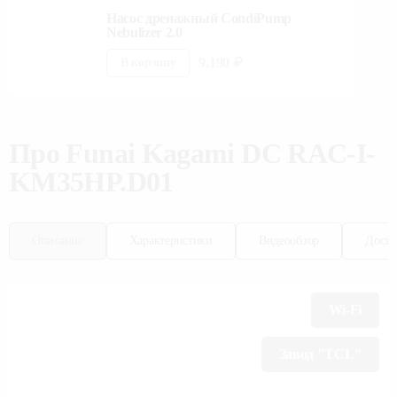
Насос дренажный CondiPump
Nebulizer 2.0
9,190
₽
В корзину
Про
Funai
Kagami DC RAC-I-
KM35HP.D01
Описание
Характеристики
Видеообзор
Доста
Wi-Fi
Завод "TCL"