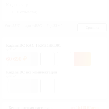
Кондиционер
0
|
0
отзывов(а)
#
от -25°С
#
до +48°С
#
до 33 м²
Сравнить
Kagami DC RAC-I-KM35HP.D01
до 33 м²
60 690
₽
i
Kagami DC все комплектации
до 60 м²
Беспроцентная рассрочка
от
10 115
₽/месяц