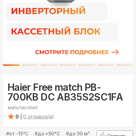
Haier Free match PB-
700KB DC AB35S2SC1FA
мультисплит
0
|
0
отзывов(а)
#
от -15°С
#
до +50°С
#
до 30 м²
Сравнить