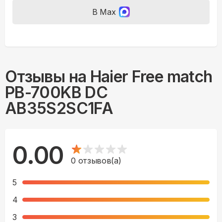
В Max
Отзывы на
Haier Free match
PB-700KB DC
AB35S2SC1FA
0.00
0
отзывов(а)
5
4
3