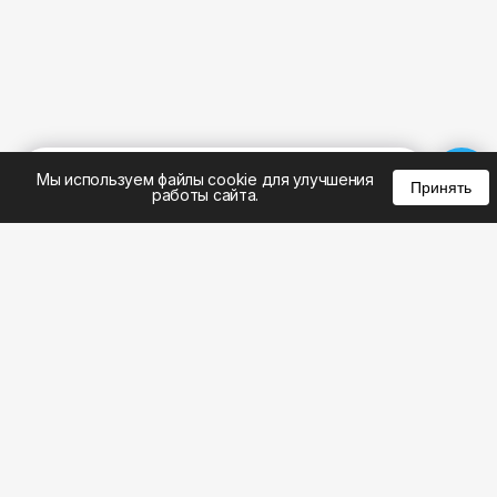
%
0
0
0
Мы используем файлы cookie для улучшения
Принять
работы сайта.
8 (383) 285-14-94
8 (800) 301-22-62
WhatsApp: 8 (999) 833-22-62
info@aeros.su