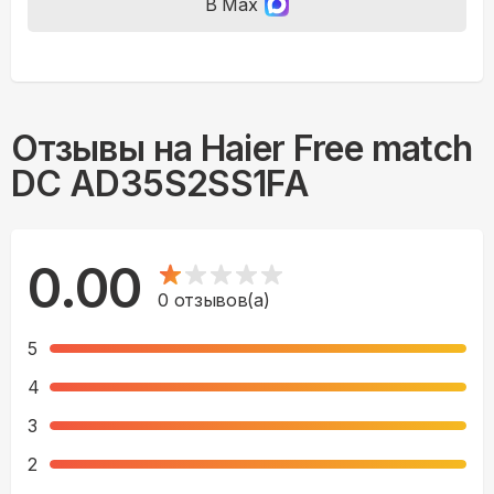
В Max
Отзывы на
Haier Free match
DC AD35S2SS1FA
0.00
0
отзывов(а)
5
4
3
2