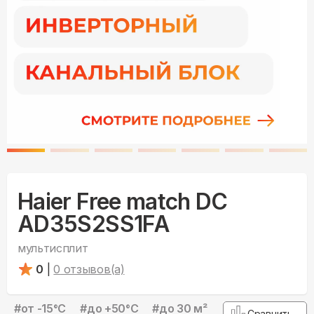
Haier Free match DC
AD35S2SS1FA
мультисплит
0
|
0
отзывов(а)
#
от -15°С
#
до +50°С
#
до 30 м²
Сравнить