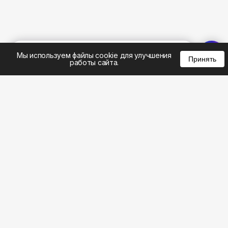
%
0
0
0
Мы используем файлы cookie для улучшения
Принять
работы сайта.
8 (383) 285-14-94
8 (800) 301-22-62
WhatsApp: 8 (999) 833-22-62
info@aeros.su
Политика конфиденциальности