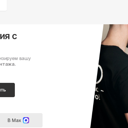
ия с
изируем вашу
нтажа.
ить
В Max