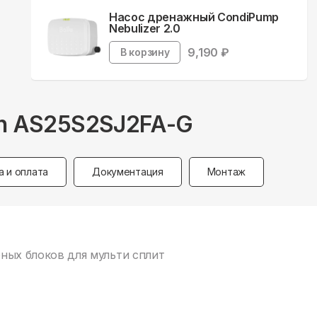
Насос дренажный CondiPump
Nebulizer 2.0
9,190
₽
В корзину
 in AS25S2SJ2FA-G
а и оплата
Документация
Монтаж
рных блоков для мульти сплит