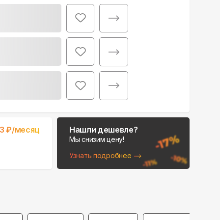
Поможем выбрать
место для монтажа:
В Telegram
В WhatsApp
83
₽/месяц
Нашли дешевле?
Мы снизим цену!
Узнать подробнее