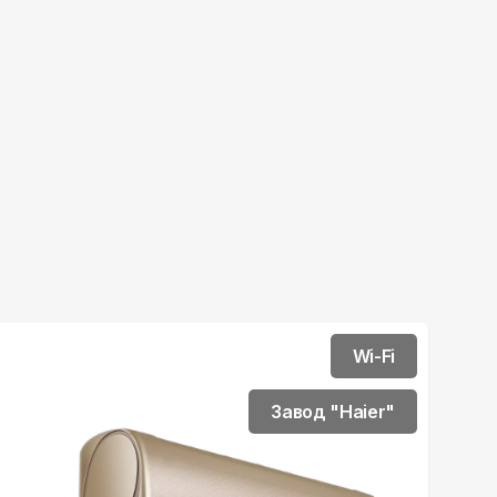
Wi-Fi
Завод "Haier"