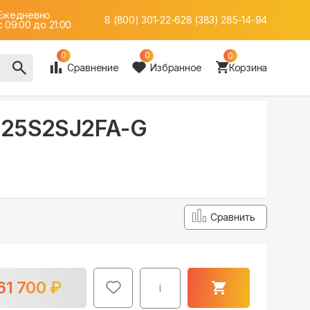
Ежедневно
8 (800) 301-22-62
8 (383) 285-14-94
c 09:00 до 21:00
0
0
0
Сравнение
Избранное
Корзина
AS25S2SJ2FA-G
Сравнить
61 700
₽
i