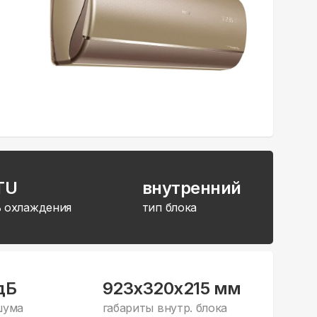
TU
внутренний
 охлаждения
тип блока
дБ
923x320x215 мм
шума
габариты внутр. блока