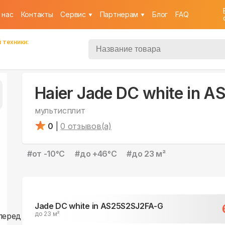
 нас
Контакты
Cервис
Партнерам
Блог
FAQ
 техники:
Haier Jade DC white in 
мультисплит
0
|
0
отзывов(а)
#
от -10°С
#
до +46°С
#
до 23 м²
Jade DC white in AS25S2SJ2FA-G
до 23 м²